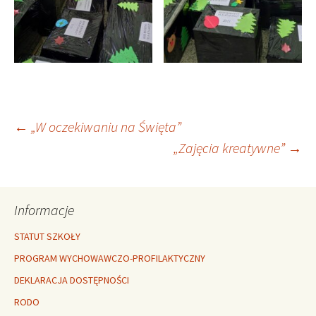
Nawigacja
←
„W oczekiwaniu na Święta”
„Zajęcia kreatywne”
→
wpisu
Informacje
STATUT SZKOŁY
PROGRAM WYCHOWAWCZO-PROFILAKTYCZNY
DEKLARACJA DOSTĘPNOŚCI
RODO