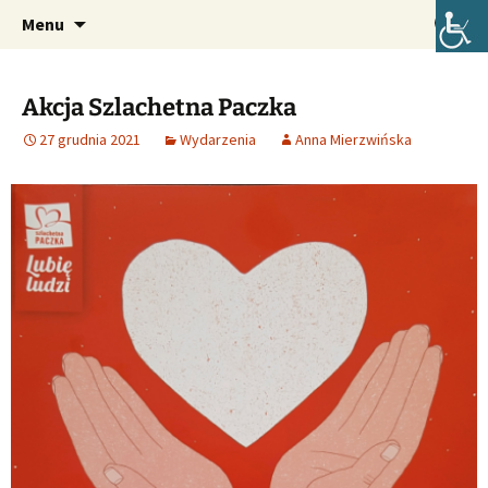
Oficjalna strona internetowa szkoły.
Przejdź
Szukaj:
Szkoła Podstawowa im. Józefa
Menu
do
Lompy w Lubszy
treści
Akcja Szlachetna Paczka
27 grudnia 2021
Wydarzenia
Anna Mierzwińska