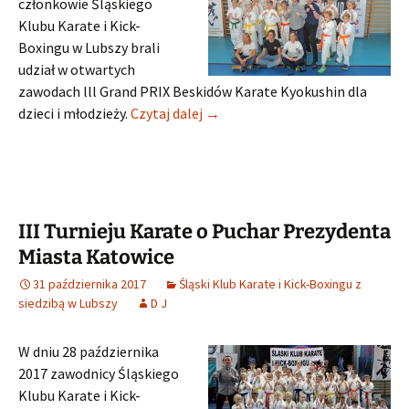
członkowie Śląskiego
Klubu Karate i Kick-
Boxingu w Lubszy brali
udział w otwartych
zawodach lll Grand PRIX Beskidów Karate Kyokushin dla
lll Grand PRIX Beskidów Karate 
dzieci i młodzieży.
Czytaj dalej
→
III Turnieju Karate o Puchar Prezydenta
Miasta Katowice
31 października 2017
Śląski Klub Karate i Kick-Boxingu z
siedzibą w Lubszy
D J
W dniu 28 października
2017 zawodnicy Śląskiego
Klubu Karate i Kick-