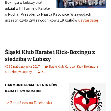
Boxingu w Lubszy brali
udział w III Turnieju Karate
o Puchar Prezydenta Miasta Katowice. W zawodach
III Tur
uczestniczyło 294 zawodników z 19 klubów.
Czytaj dalej
→
Śląski Klub Karate i Kick-Boxingu z
siedzibą w Lubszy
30 października 2017
Śląski Klub Karate i Kick-Boxingu z
siedzibą w Lubszy
D J
HARMONOGRAM TRENINGÓW
KARATE KYOKUSHIN
=> Znajdź nas na Facebooku