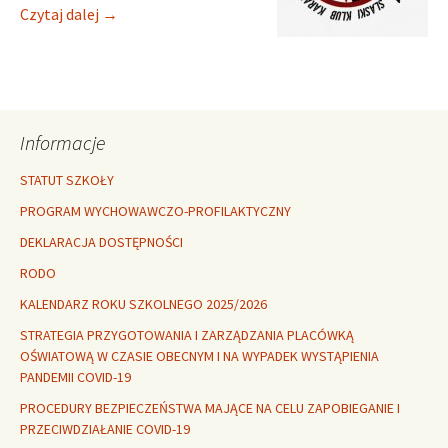
Śląski Klub Karate i Kick-Boxingu z siedzibą w Lubs
Czytaj dalej
→
Informacje
STATUT SZKOŁY
PROGRAM WYCHOWAWCZO-PROFILAKTYCZNY
DEKLARACJA DOSTĘPNOŚCI
RODO
KALENDARZ ROKU SZKOLNEGO 2025/2026
STRATEGIA PRZYGOTOWANIA I ZARZĄDZANIA PLACÓWKĄ
OŚWIATOWĄ W CZASIE OBECNYM I NA WYPADEK WYSTĄPIENIA
PANDEMII COVID-19
PROCEDURY BEZPIECZEŃSTWA MAJĄCE NA CELU ZAPOBIEGANIE I
PRZECIWDZIAŁANIE COVID-19