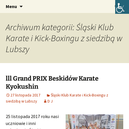
Oficjalna strona internetowa szkoły.
Przejdź
Szukaj:
Szkoła Podstawowa im. Józefa
Menu
do
Lompy w Lubszy
treści
Archiwum kategorii: Śląski Klub
Karate i Kick-Boxingu z siedzibą w
Lubszy
lll Grand PRIX Beskidów Karate
Kyokushin
27 listopada 2017
Śląski Klub Karate i Kick-Boxingu z
siedzibą w Lubszy
D J
25 listopada 2017 roku nasi
uczniowie i inni