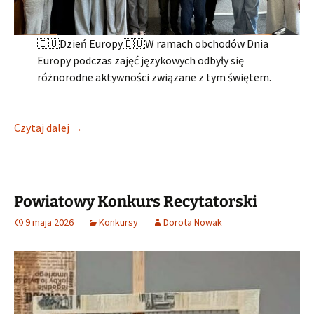
🇪🇺Dzień Europy🇪🇺W ramach obchodów Dnia
Europy podczas zajęć językowych odbyły się
różnorodne aktywności związane z tym świętem.
Dzień Europy
Czytaj dalej
→
Powiatowy Konkurs Recytatorski
9 maja 2026
Konkursy
Dorota Nowak