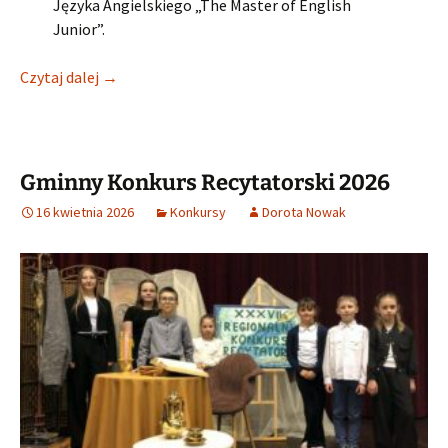
Języka Angielskiego „The Master of English
Junior”.
Udział naszych uczniów w V Powiatowym Konkursie
Czytaj dalej
→
Gminny Konkurs Recytatorski 2026
16 kwietnia 2026
Konkursy
Dorota Nowak