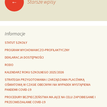
←
Starsze wpisy
po
wpisach
Informacje
STATUT SZKOŁY
PROGRAM WYCHOWAWCZO-PROFILAKTYCZNY
DEKLARACJA DOSTĘPNOŚCI
RODO
KALENDARZ ROKU SZKOLNEGO 2025/2026
STRATEGIA PRZYGOTOWANIA I ZARZĄDZANIA PLACÓWKĄ
OŚWIATOWĄ W CZASIE OBECNYM I NA WYPADEK WYSTĄPIENIA
PANDEMII COVID-19
PROCEDURY BEZPIECZEŃSTWA MAJĄCE NA CELU ZAPOBIEGANIE I
PRZECIWDZIAŁANIE COVID-19