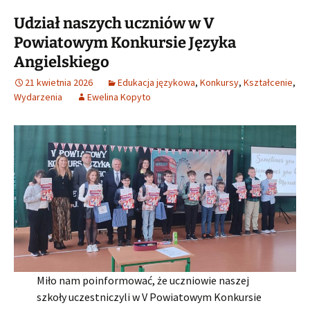
Udział naszych uczniów w V
Powiatowym Konkursie Języka
Angielskiego
21 kwietnia 2026
Edukacja językowa
,
Konkursy
,
Kształcenie
,
Wydarzenia
Ewelina Kopyto
Miło nam poinformować, że uczniowie naszej
szkoły uczestniczyli w V Powiatowym Konkursie