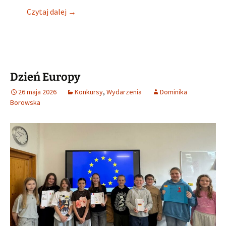
„Józef Lompa – znany i nieznany”
Czytaj dalej
→
Dzień Europy
26 maja 2026
Konkursy
,
Wydarzenia
Dominika
Borowska