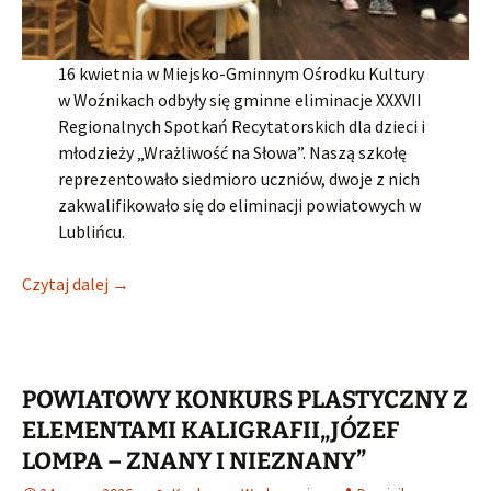
16 kwietnia w Miejsko-Gminnym Ośrodku Kultury
w Woźnikach odbyły się gminne eliminacje XXXVII
Regionalnych Spotkań Recytatorskich dla dzieci i
młodzieży „Wrażliwość na Słowa”. Naszą szkołę
reprezentowało siedmioro uczniów, dwoje z nich
zakwalifikowało się do eliminacji powiatowych w
Lublińcu.
Gminny Konkurs Recytatorski 2026
Czytaj dalej
→
POWIATOWY KONKURS PLASTYCZNY Z
ELEMENTAMI KALIGRAFII„JÓZEF
LOMPA – ZNANY I NIEZNANY”