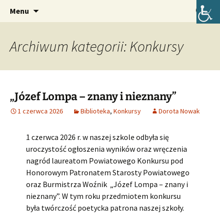
Oficjalna strona internetowa szkoły.
Przejdź
Szukaj:
Szkoła Podstawowa im. Józefa
Menu
do
Lompy w Lubszy
treści
Archiwum kategorii: Konkursy
„Józef Lompa – znany i nieznany”
1 czerwca 2026
Biblioteka
,
Konkursy
Dorota Nowak
1 czerwca 2026 r. w naszej szkole odbyła się
uroczystość ogłoszenia wyników oraz wręczenia
nagród laureatom Powiatowego Konkursu pod
Honorowym Patronatem Starosty Powiatowego
oraz Burmistrza Woźnik „Józef Lompa – znany i
nieznany”. W tym roku przedmiotem konkursu
była twórczość poetycka patrona naszej szkoły.