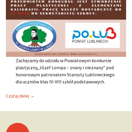
Zachęcamy do udziału w Powiatowym konkursie
plastyczny„Józef Lompa – znany i nieznany” pod
honorowym patronatem Starosty Lublinieckiego
dla uczniów klas IV-VIII szkół podstawowych.
POWIATOWY KONKURS PLASTYCZNY Z ELEMENTAMI
Czytaj dalej
→
Nawigacja