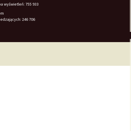
ba wyświetleń:
755 933
em
edzających:
246 706