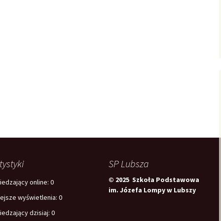
tystyki
SP Lubsza
© 2025 Szkoła Podstawowa
edzający online:
0
im. Józefa Lompy w Lubszy
iejsze wyświetlenia:
0
edzający dzisiaj:
0