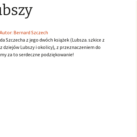
ubszy
Świąteczne Foto Studio
Zdjęcia klasowe
czniowski
Archiwalne
2015
2016/2017
Archiwalne fotografie z
Learning for
Lubszy
living
Jo
lwentów
Jasełka 2015
Zdjęcia klasowe
2017/2018
 Autor: Bernard Szczech
Absolwenci
a Szczecha z jego dwóch książek (Lubsza. szkice z
Zdjęcia klasowe 2018 2019
 z dziejów Lubszy i okolicy), z przeznaczeniem do
damy za to serdeczne podziękowanie!
Zdjęcia klasowe 2019 2020