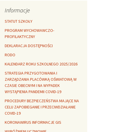
Rozszerzalność
 healthy
termiczna
Libre Office
Informacje
lanta Okuniewska
STATUT SZKOŁY
PROGRAM WYCHOWAWCZO-
PROFILAKTYCZNY
DEKLARACJA DOSTĘPNOŚCI
RODO
KALENDARZ ROKU SZKOLNEGO 2025/2026
STRATEGIA PRZYGOTOWANIA I
ZARZĄDZANIA PLACÓWKĄ OŚWIATOWĄ W
CZASIE OBECNYM I NA WYPADEK
WYSTĄPIENIA PANDEMII COVID-19
PROCEDURY BEZPIECZEŃSTWA MAJĄCE NA
CELU ZAPOBIEGANIE I PRZECIWDZIAŁANIE
COVID-19
KORONAWIRUS INFORMACJE GIS
WYRÓŻNIENI UCZNIOWIE