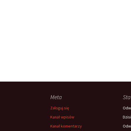
Meta
Sta
Zaloguj się
Odwi
Kanał wpisów
Dzis
Kanał komentarzy
Odwi