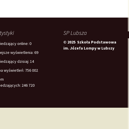
tystyki
SP Lubsza
© 2025 Szkoła Podstawowa
edzający online:
0
im. Józefa Lompy w Lubszy
iejsze wyświetlenia:
69
edzający dzisiaj:
14
ba wyświetleń:
756 002
em
edzających:
246 720