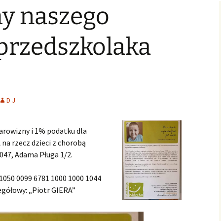
y naszego
Świąteczne Foto Studio
Zdjęcia klasowe
czniowski
Archiwalne
2015
2016/2017
Archiwalne fotografie z
Learning fo
Lubszy
living
Jo
lwentów
Jasełka 2015
Zdjęcia klasowe
przedszkolaka
2017/2018
Absolwenci
Zdjęcia klasowe 2018 2019
Zdjęcia klasowe 2019 2020
D J
arowizny i 1% podatku dla
 na rzecz dzieci z chorobą
47, Adama Pługa 1/2.
 1050 0099 6781 1000 1000 1044
gółowy: „Piotr GIERA”