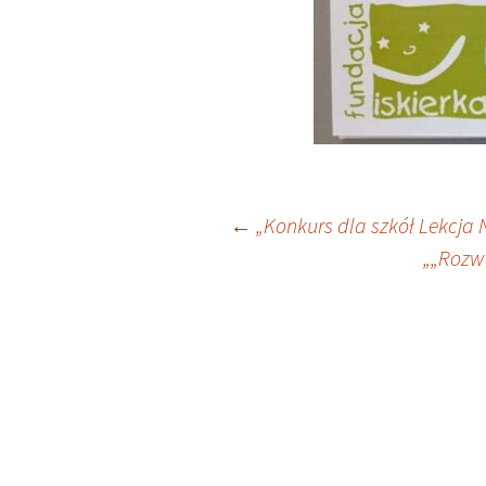
Nawigacja
←
„Konkurs dla szkół Lekcja 
„„Rozwó
wpisu