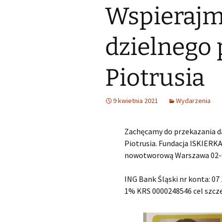
Wspierajm
Śląski Klub Karate i Kick-
Boxingu z siedzibą w
Samorząd u
Lubszy
Wykaz zawodów wiedzy,
artystycznych i
sportowych, które mogą
Losy abso
dzielnego 
Miejsko Gminna
być wymienione na
Biblioteka w Woźnikach
świadectwie ukończenia
SP
Piotrusia
MGOK Woźniki
Rekrutacja do szkół
ponadpodstawowych
OSP Lubsza
2025/2026
9 kwietnia 2021
Wydarzenia
Informator szkoły średnie
Zachęcamy do przekazania d
Wybieram szkołę
Piotrusia. Fundacja ISKIERKA
nowotworową Warszawa 02-0
Nabór szkoły
ponadpodstawowe
Śląskie
ING Bank Śląski nr konta: 07
1% KRS 0000248546 cel szcze