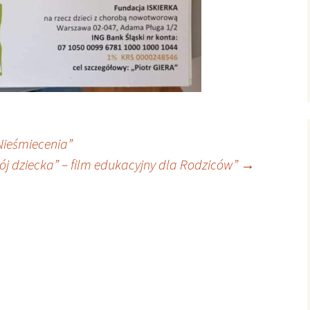
Nieśmiecenia”
j dziecka” – film edukacyjny dla Rodziców”
→