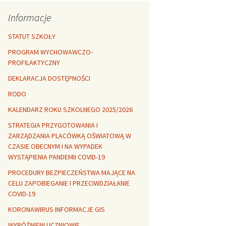
Rozszerzalność
r healthy
termiczna
Libre Office
Informacje
lanta Okuniewska
STATUT SZKOŁY
PROGRAM WYCHOWAWCZO-
PROFILAKTYCZNY
DEKLARACJA DOSTĘPNOŚCI
RODO
KALENDARZ ROKU SZKOLNEGO 2025/2026
STRATEGIA PRZYGOTOWANIA I
ZARZĄDZANIA PLACÓWKĄ OŚWIATOWĄ W
CZASIE OBECNYM I NA WYPADEK
WYSTĄPIENIA PANDEMII COVID-19
PROCEDURY BEZPIECZEŃSTWA MAJĄCE NA
CELU ZAPOBIEGANIE I PRZECIWDZIAŁANIE
COVID-19
KORONAWIRUS INFORMACJE GIS
WYRÓŻNIENI UCZNIOWIE