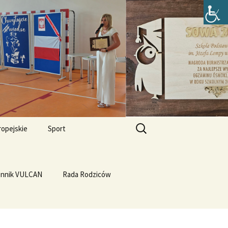
zefa Lompy w
Szukaj:
ropejskie
Sport
Przewrót na WF-ie
e i
dla
ennik VULCAN
Linux
WF z Klasą
Rada Rodziców
Prąd z warzyw
rth Please
Vulcan
Q4OS
we”
Plastyczność miedzi
rnieju
elligences
Ubuntu 14.04PL LTS
erbelferskie linki