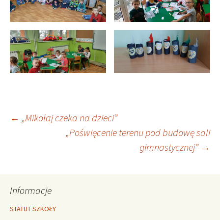
Nawigacja
←
„Mikołaj czeka na dzieci”
„Poświęcenie terenu pod budowę sali
gimnastycznej”
→
wpisu
Informacje
STATUT SZKOŁY