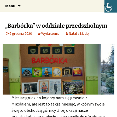
Oficjalna strona internetowa szkoły.
Przejdź
Szukaj:
Szkoła Podstawowa im. Józefa
Menu
do
Lompy w Lubszy
treści
„Barbórka” w oddziale przedszkolnym
6 grudnia 2020
Wydarzenia
Natalia Madej
Miesiąc grudzień kojarzy nam się głównie z
Mikołajem, ale jest to także miesiąc, w którym swoje
święto obchodzą górnicy. Z tej okazji nasze
przedszkolaki przeniosły się na chwilę do górniczych