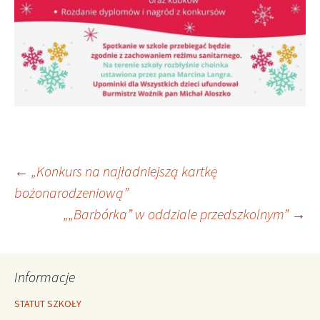
Nawigacja
←
„Konkurs na najładniejszą kartkę
bożonarodzeniową”
„„Barbórka” w oddziale przedszkolnym”
→
wpisu
Informacje
STATUT SZKOŁY