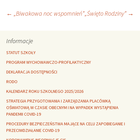
Nawigacja
←
„Biwakowa noc wspomnień”
„Święto Rodziny”
→
wpisu
Informacje
STATUT SZKOŁY
PROGRAM WYCHOWAWCZO-PROFILAKTYCZNY
DEKLARACJA DOSTĘPNOŚCI
RODO
KALENDARZ ROKU SZKOLNEGO 2025/2026
STRATEGIA PRZYGOTOWANIA I ZARZĄDZANIA PLACÓWKĄ
OŚWIATOWĄ W CZASIE OBECNYM I NA WYPADEK WYSTĄPIENIA
PANDEMII COVID-19
PROCEDURY BEZPIECZEŃSTWA MAJĄCE NA CELU ZAPOBIEGANIE I
PRZECIWDZIAŁANIE COVID-19