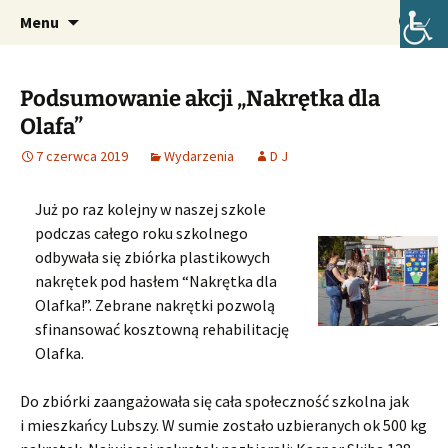
Oficjalna strona internetowa szkoły.
Przejdź
Szukaj:
Szkoła Podstawowa im. Józefa
Menu
do
Lompy w Lubszy
treści
Podsumowanie akcji „Nakrętka dla
Olafa”
7 czerwca 2019
Wydarzenia
D J
Już po raz kolejny w naszej szkole
podczas całego roku szkolnego
odbywała się zbiórka plastikowych
nakrętek pod hasłem “Nakrętka dla
Olafka!”. Zebrane nakrętki pozwolą
sfinansować kosztowną rehabilitację
Olafka.
Do zbiórki zaangażowała się cała społeczność szkolna jak
i mieszkańcy Lubszy. W sumie zostało uzbieranych ok 500 kg