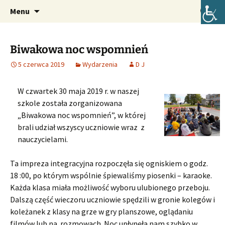
Oficjalna strona internetowa szkoły.
Przejdź
Szukaj:
Szkoła Podstawowa im. Józefa
Menu
do
Lompy w Lubszy
treści
Biwakowa noc wspomnień
5 czerwca 2019
Wydarzenia
D J
W czwartek 30 maja 2019 r. w naszej
szkole została zorganizowana
„Biwakowa noc wspomnień”, w której
brali udział wszyscy uczniowie wraz z
nauczycielami.
Ta impreza integracyjna rozpoczęła się ogniskiem o godz.
18 :00, po którym wspólnie śpiewaliśmy piosenki – karaoke.
Każda klasa miała możliwość wyboru ulubionego przeboju.
Dalszą część wieczoru uczniowie spędzili w gronie kolegów i
koleżanek z klasy na grze w gry planszowe, oglądaniu
filmów lub na rozmowach. Noc upłynęła nam szybko w