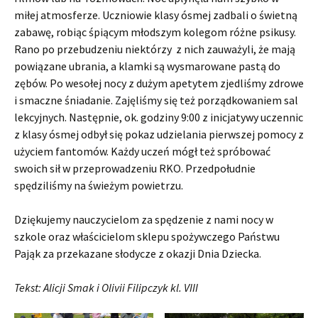
miłej atmosferze. Uczniowie klasy ósmej zadbali o świetną
zabawę, robiąc śpiącym młodszym kolegom różne psikusy.
Rano po przebudzeniu niektórzy z nich zauważyli, że mają
powiązane ubrania, a klamki są wysmarowane pastą do
zębów. Po wesołej nocy z dużym apetytem zjedliśmy zdrowe
i smaczne śniadanie. Zajęliśmy się też porządkowaniem sal
lekcyjnych. Następnie, ok. godziny 9:00 z inicjatywy uczennic
z klasy ósmej odbył się pokaz udzielania pierwszej pomocy z
użyciem fantomów. Każdy uczeń mógł też spróbować
swoich sił w przeprowadzeniu RKO. Przedpołudnie
spędziliśmy na świeżym powietrzu.
Dziękujemy nauczycielom za spędzenie z nami nocy w
szkole oraz właścicielom sklepu spożywczego Państwu
Pająk za przekazane słodycze z okazji Dnia Dziecka.
Tekst: Alicji Smak i Olivii Filipczyk
kl. VIII