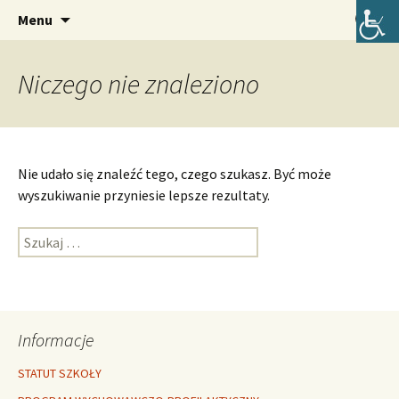
Oficjalna strona internetowa szkoły.
Przejdź
Szukaj:
Szkoła Podstawowa im. Józefa
Menu
do
Lompy w Lubszy
treści
Niczego nie znaleziono
Nie udało się znaleźć tego, czego szukasz. Być może
wyszukiwanie przyniesie lepsze rezultaty.
Szukaj:
Informacje
STATUT SZKOŁY