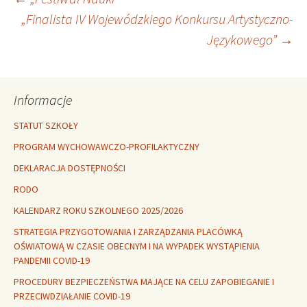
Nawigacja
„Finalista IV Wojewódzkiego Konkursu Artystyczno-
Językowego”
→
wpisu
Informacje
STATUT SZKOŁY
PROGRAM WYCHOWAWCZO-PROFILAKTYCZNY
DEKLARACJA DOSTĘPNOŚCI
RODO
KALENDARZ ROKU SZKOLNEGO 2025/2026
STRATEGIA PRZYGOTOWANIA I ZARZĄDZANIA PLACÓWKĄ
OŚWIATOWĄ W CZASIE OBECNYM I NA WYPADEK WYSTĄPIENIA
PANDEMII COVID-19
PROCEDURY BEZPIECZEŃSTWA MAJĄCE NA CELU ZAPOBIEGANIE I
PRZECIWDZIAŁANIE COVID-19