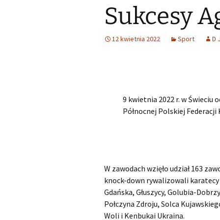
Sukcesy Ag
Śląski Klub Karate i Kick-
Boxingu z siedzibą w
Samorząd u
Lubszy
Wykaz zawodów wiedzy,
artystycznych i
sportowych, które mogą
Losy abso
12 kwietnia 2022
Sport
D 
Miejsko Gminna
być wymienione na
Biblioteka w Woźnikach
świadectwie ukończenia
SP
MGOK Woźniki
Rekrutacja do szkół
ponadpodstawowych
OSP Lubsza
2025/2026
9 kwietnia 2022 r. w Świeciu 
Północnej Polskiej Federacji
Informator szkoły średnie
Wybieram szkołę
Nabór szkoły
W zawodach wzięło udział 163 zaw
ponadpodstawowe
Śląskie
knock-down rywalizowali karatecy 
Gdańska, Głuszycy, Golubia-Dobrzy
Połczyna Zdroju, Solca Kujawskiego
Woli i Kenbukai Ukraina.