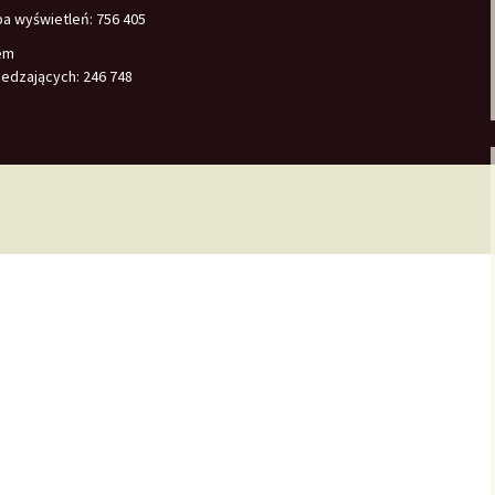
ba wyświetleń:
756 405
em
edzających:
246 748