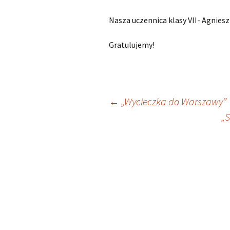
Nasza uczennica klasy VII- Agniesz
Gratulujemy!
Nawigacja
←
„Wycieczka do Warszawy”
„S
wpisu