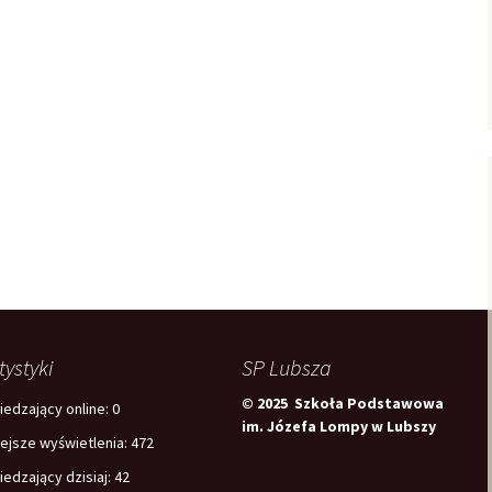
tystyki
SP Lubsza
© 2025 Szkoła Podstawowa
edzający online:
0
im. Józefa Lompy w Lubszy
iejsze wyświetlenia:
472
edzający dzisiaj:
42