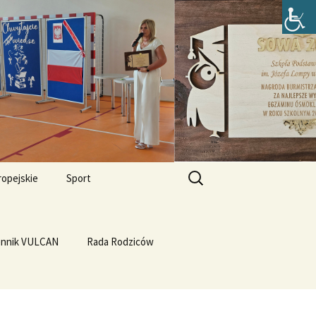
zefa Lompy w
Szukaj:
ropejskie
Sport
Przewrót na WF-ie
e i
dla
ennik VULCAN
Linux
WF z Klasą
Rada Rodziców
Prąd z warzyw
rth Please
Vulcan
Q4OS
we”
Plastyczność miedzi
rnieju
elligences
Ubuntu 14.04PL LTS
erbelferskie linki