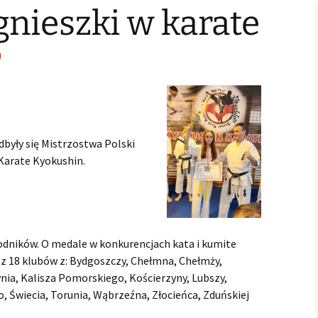
nieszki w karate
Świąteczne Foto Studio
Zdjęcia klasowe
czniowski
Archiwalne
2015
2016/2017
Archiwalne fotografie z
Learning fo
Lubszy
living
Jo
lwentów
Jasełka 2015
Zdjęcia klasowe
J
2017/2018
Absolwenci
Zdjęcia klasowe 2018 2019
Zdjęcia klasowe 2019 2020
odbyły się Mistrzostwa Polski
 Karate Kyokushin.
odników. O medale w konkurencjach kata i kumite
z 18 klubów z: Bydgoszczy, Chełmna, Chełmży,
nia, Kalisza Pomorskiego, Kościerzyny, Lubszy,
, Świecia, Torunia, Wąbrzeźna, Złocieńca, Zduńskiej