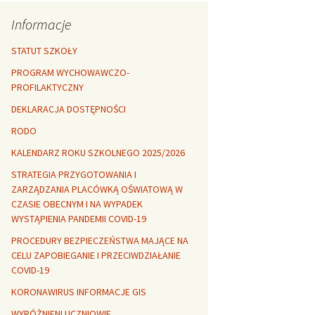
Rozszerzalność
r healthy
termiczna
Libre Office
Informacje
lanta Okuniewska
STATUT SZKOŁY
PROGRAM WYCHOWAWCZO-
PROFILAKTYCZNY
DEKLARACJA DOSTĘPNOŚCI
RODO
KALENDARZ ROKU SZKOLNEGO 2025/2026
STRATEGIA PRZYGOTOWANIA I
ZARZĄDZANIA PLACÓWKĄ OŚWIATOWĄ W
CZASIE OBECNYM I NA WYPADEK
WYSTĄPIENIA PANDEMII COVID-19
PROCEDURY BEZPIECZEŃSTWA MAJĄCE NA
CELU ZAPOBIEGANIE I PRZECIWDZIAŁANIE
COVID-19
KORONAWIRUS INFORMACJE GIS
WYRÓŻNIENI UCZNIOWIE