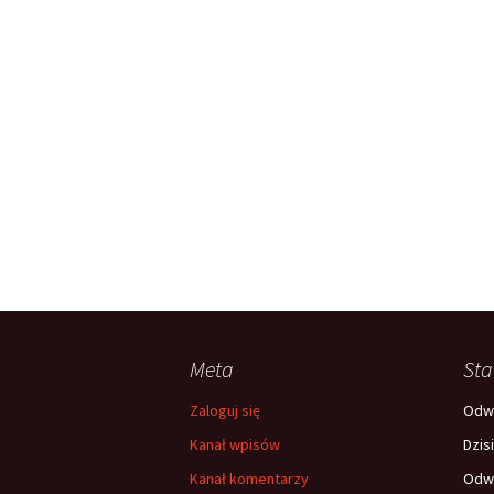
Meta
Sta
Zaloguj się
Odwi
Kanał wpisów
Dzis
Kanał komentarzy
Odwi