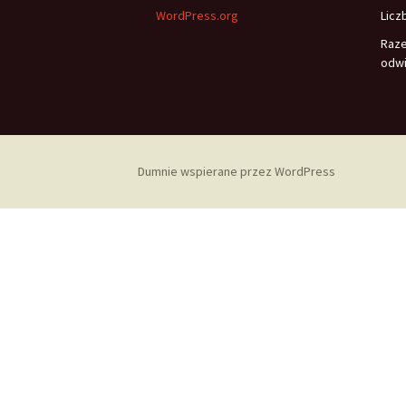
WordPress.org
Licz
Raz
odwi
Dumnie wspierane przez WordPress