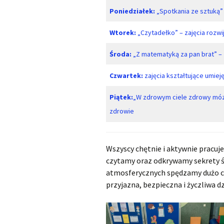
Poniedziałek:
„Spotkania ze sztuką” 
Wtorek:
„Czytadełko” – zajęcia rozwi
Środa:
„Z matematyką za pan brat” – 
Czwartek:
zajęcia kształtujące umiej
Piątek:
„W zdrowym ciele zdrowy mózg
zdrowie
Wszyscy chętnie i aktywnie pracuj
czytamy oraz odkrywamy sekrety ś
atmosferycznych spędzamy dużo cz
przyjazna, bezpieczna i życzliwa d