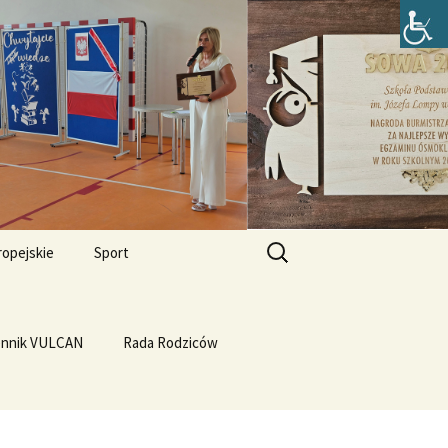
zefa Lompy w
Szukaj:
ropejskie
Sport
Przewrót na WF-ie
e i
dla
ennik VULCAN
Linux
WF z Klasą
Rada Rodziców
Prąd z warzyw
rth Please
Vulcan
Q4OS
we”
Plastyczność miedzi
rnieju
elligences
Ubuntu 14.04PL LTS
erbelferskie linki