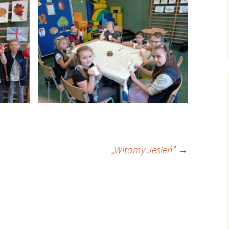
„Witamy Jesień”
→