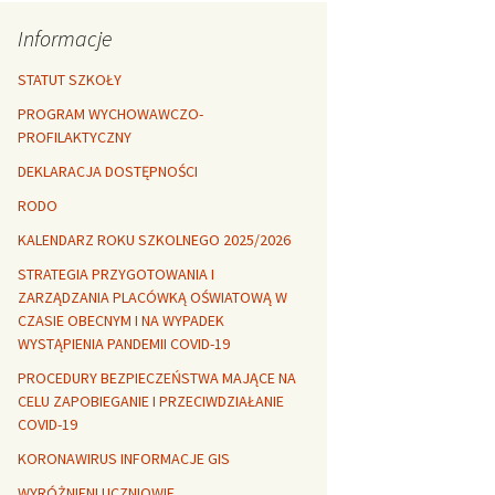
Rozszerzalność
r healthy
termiczna
Libre Office
Informacje
lanta Okuniewska
STATUT SZKOŁY
PROGRAM WYCHOWAWCZO-
PROFILAKTYCZNY
DEKLARACJA DOSTĘPNOŚCI
RODO
KALENDARZ ROKU SZKOLNEGO 2025/2026
STRATEGIA PRZYGOTOWANIA I
ZARZĄDZANIA PLACÓWKĄ OŚWIATOWĄ W
CZASIE OBECNYM I NA WYPADEK
WYSTĄPIENIA PANDEMII COVID-19
PROCEDURY BEZPIECZEŃSTWA MAJĄCE NA
CELU ZAPOBIEGANIE I PRZECIWDZIAŁANIE
COVID-19
KORONAWIRUS INFORMACJE GIS
WYRÓŻNIENI UCZNIOWIE