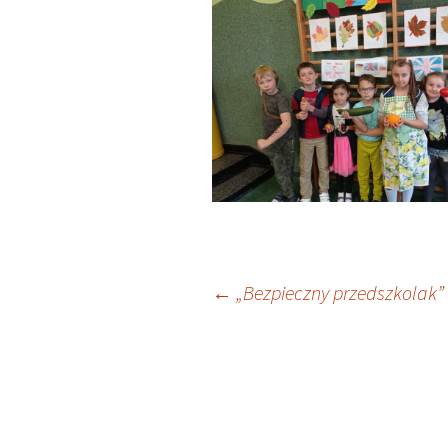
Nawigacja
←
„Bezpieczny przedszkolak”
wpisu