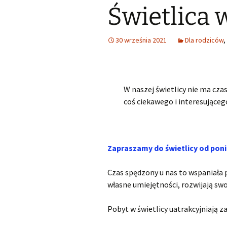
Świetlica 
Śląski Klub Karate i Kick-
Boxingu z siedzibą w
Samorząd u
Lubszy
Wykaz zawodów wiedzy,
artystycznych i
sportowych, które mogą
Losy abso
30 września 2021
Dla rodziców
,
Miejsko Gminna
być wymienione na
Biblioteka w Woźnikach
świadectwie ukończenia
SP
MGOK Woźniki
Rekrutacja do szkół
W naszej świetlicy nie ma cza
ponadpodstawowych
OSP Lubsza
2025/2026
coś ciekawego i interesującego
Informator szkoły średnie
Wybieram szkołę
Zapraszamy do świetlicy
od
poni
Nabór szkoły
Czas spędzony u nas to wspaniała p
ponadpodstawowe
Śląskie
własne umiejętności, rozwijają swo
Pobyt w świetlicy uatrakcyjniają zaj