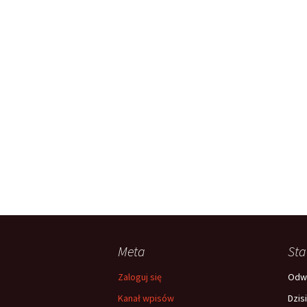
Meta
Sta
Zaloguj się
Odwi
Kanał wpisów
Dzis