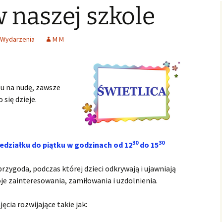
w naszej szkole
Świąteczne Foto Studio
Zdjęcia klasowe
czniowski
Archiwalne
2015
2016/2017
Archiwalne fotografie z
Learning fo
Lubszy
living
Jo
lwentów
Jasełka 2015
Zdjęcia klasowe
Wydarzenia
M M
2017/2018
Absolwenci
Zdjęcia klasowe 2018 2019
su na nudę, zawsze
Zdjęcia klasowe 2019 2020
 się dzieje.
30
30
edziałk
u do piątku
w godzinach od
12
do
15
rzygoda, podczas której dzieci odkrywają i ujawniają
je zainteresowania, zamiłowania i uzdolnienia.
ęcia rozwijające takie jak: