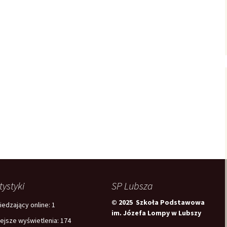
tystyki
SP Lubsza
© 2025 Szkoła Podstawowa
edzający online:
1
im. Józefa Lompy w Lubszy
iejsze wyświetlenia:
174