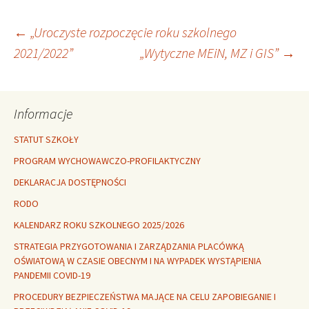
Nawigacja
←
„Uroczyste rozpoczęcie roku szkolnego
2021/2022”
„Wytyczne MEiN, MZ i GIS”
→
wpisu
Informacje
STATUT SZKOŁY
PROGRAM WYCHOWAWCZO-PROFILAKTYCZNY
DEKLARACJA DOSTĘPNOŚCI
RODO
KALENDARZ ROKU SZKOLNEGO 2025/2026
STRATEGIA PRZYGOTOWANIA I ZARZĄDZANIA PLACÓWKĄ
OŚWIATOWĄ W CZASIE OBECNYM I NA WYPADEK WYSTĄPIENIA
PANDEMII COVID-19
PROCEDURY BEZPIECZEŃSTWA MAJĄCE NA CELU ZAPOBIEGANIE I