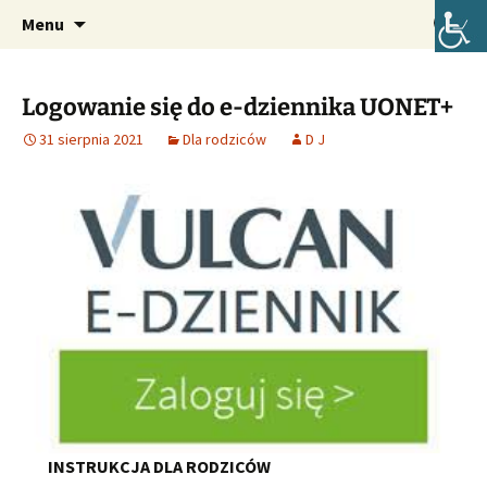
Oficjalna strona internetowa szkoły.
Przejdź
Szukaj:
Szkoła Podstawowa im. Józefa
Menu
do
Lompy w Lubszy
treści
Logowanie się do e-dziennika UONET+
31 sierpnia 2021
Dla rodziców
D J
INSTRUKCJA DLA RODZICÓW