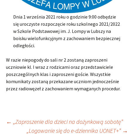
Dnia 1 września 2021 roku o godzinie 9:00 odbędzie
się uroczyste rozpoczęcie roku szkolnego 2021/2022
w Szkole Podstawowej im. J. Lompy w Lubszy na
boisku wielofunkcyjnym z zachowaniem bezpiecznej
odległości.
W razie niepogody do sali nr 2 zostaną zaproszeni
uczniowie kl. I wraz z rodzicami oraz przedstawiciele
poszczególnych klas i zaproszeni goście. Wszystkie
komunikaty zostaną przekazane uczniom jednocześnie
przez radiowęzeł z zachowaniem wymaganych procedur.
Nawigacja
←
„Zaproszenie dla dzieci na dożynkową sobotę”
„Logowanie się do e-dziennika UONET+”
→