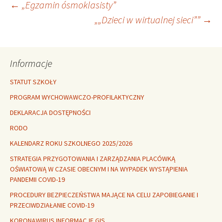
Nawigacja
←
„Egzamin ósmoklasisty”
„„Dzieci w wirtualnej sieci””
→
wpisu
Informacje
STATUT SZKOŁY
PROGRAM WYCHOWAWCZO-PROFILAKTYCZNY
DEKLARACJA DOSTĘPNOŚCI
RODO
KALENDARZ ROKU SZKOLNEGO 2025/2026
STRATEGIA PRZYGOTOWANIA I ZARZĄDZANIA PLACÓWKĄ
OŚWIATOWĄ W CZASIE OBECNYM I NA WYPADEK WYSTĄPIENIA
PANDEMII COVID-19
PROCEDURY BEZPIECZEŃSTWA MAJĄCE NA CELU ZAPOBIEGANIE I
PRZECIWDZIAŁANIE COVID-19
KORONAWIRUS INFORMACJE GIS