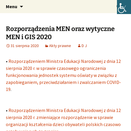
Oficjalna strona internetowa szkoły.
Przejdź
Szukaj:
Szkoła Podstawowa im. Józefa
Menu
do
Lompy w Lubszy
treści
Rozporządzenia MEN oraz wytyczne
MEN i GIS 2020
31 sierpnia 2020
Akty prawne
D J
•
Rozporządzeniem Ministra Edukacji Narodowej z dnia 12
sierpnia 2020 r. w sprawie czasowego ograniczenia
funkcjonowania jednostek systemu oświaty w związku z
zapobieganiem, przeciwdziałaniem i zwalczaniem COVID-
19
.
•
Rozporządzeniem Ministra Edukacji Narodowej z dnia 12
sierpnia 2020 r. zmieniające rozporządzenie w sprawie
organizacji kształcenia dzieci obywateli polskich czasowo