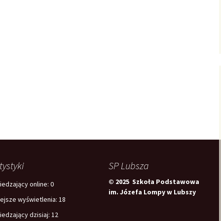
tystyki
SP Lubsza
© 2025 Szkoła Podstawowa
edzający online:
0
im. Józefa Lompy w Lubszy
iejsze wyświetlenia:
18
edzający dzisiaj:
12