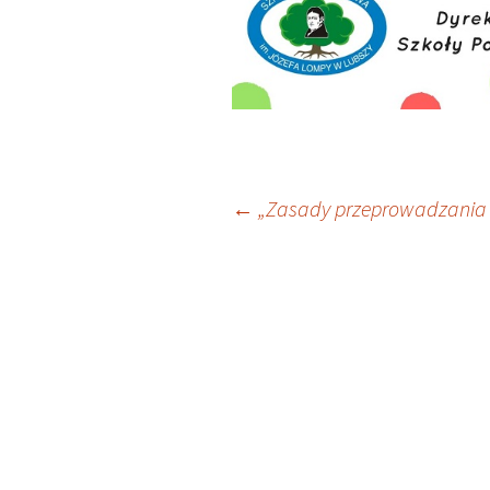
Nawigacja
←
„Zasady przeprowadzania 
wpisu