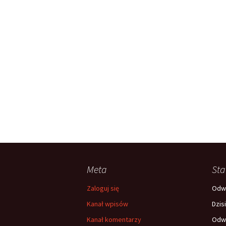
Meta
Sta
Zaloguj się
Odwi
Kanał wpisów
Dzis
Kanał komentarzy
Odwi