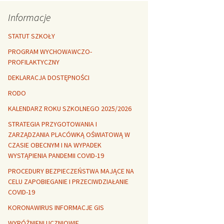
Rozszerzalność
r healthy
termiczna
Libre Office
Informacje
lanta Okuniewska
STATUT SZKOŁY
PROGRAM WYCHOWAWCZO-
PROFILAKTYCZNY
DEKLARACJA DOSTĘPNOŚCI
RODO
KALENDARZ ROKU SZKOLNEGO 2025/2026
STRATEGIA PRZYGOTOWANIA I
ZARZĄDZANIA PLACÓWKĄ OŚWIATOWĄ W
CZASIE OBECNYM I NA WYPADEK
WYSTĄPIENIA PANDEMII COVID-19
PROCEDURY BEZPIECZEŃSTWA MAJĄCE NA
CELU ZAPOBIEGANIE I PRZECIWDZIAŁANIE
COVID-19
KORONAWIRUS INFORMACJE GIS
WYRÓŻNIENI UCZNIOWIE