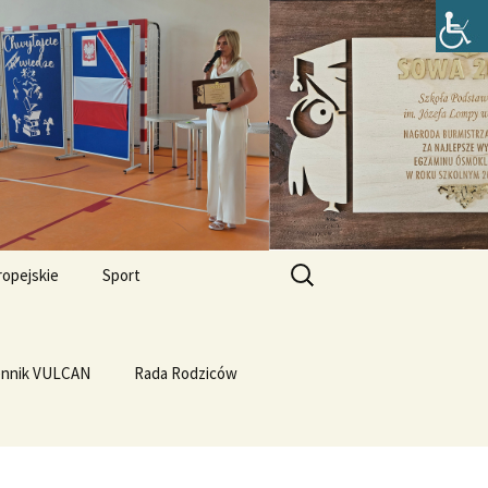
zefa Lompy w
Szukaj:
ropejskie
Sport
Przewrót na WF-ie
e i
dla
ennik VULCAN
Linux
WF z Klasą
Rada Rodziców
Prąd z warzyw
rth Please
Vulcan
Q4OS
we”
Plastyczność miedzi
rnieju
elligences
Ubuntu 14.04PL LTS
erbelferskie linki