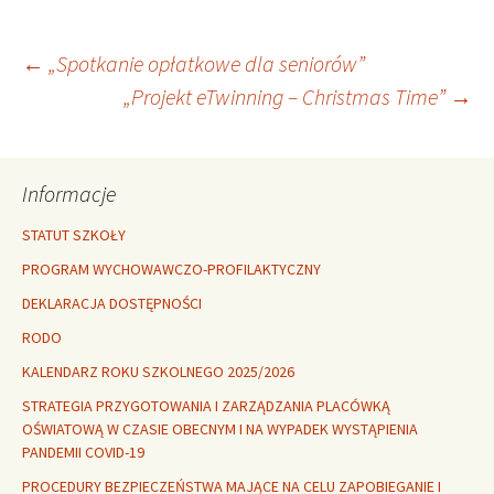
Nawigacja
←
„Spotkanie opłatkowe dla seniorów”
„Projekt eTwinning – Christmas Time”
→
wpisu
Informacje
STATUT SZKOŁY
PROGRAM WYCHOWAWCZO-PROFILAKTYCZNY
DEKLARACJA DOSTĘPNOŚCI
RODO
KALENDARZ ROKU SZKOLNEGO 2025/2026
STRATEGIA PRZYGOTOWANIA I ZARZĄDZANIA PLACÓWKĄ
OŚWIATOWĄ W CZASIE OBECNYM I NA WYPADEK WYSTĄPIENIA
PANDEMII COVID-19
PROCEDURY BEZPIECZEŃSTWA MAJĄCE NA CELU ZAPOBIEGANIE I