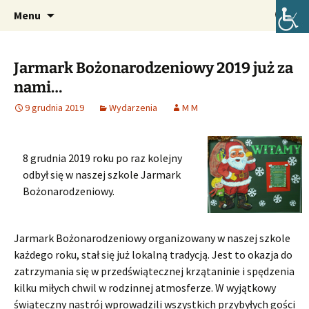
Oficjalna strona internetowa szkoły.
Przejdź
Szukaj:
Szkoła Podstawowa im. Józefa
Menu
do
Lompy w Lubszy
treści
Jarmark Bożonarodzeniowy 2019 już za
nami…
9 grudnia 2019
Wydarzenia
M M
8 grudnia 2019 roku po raz kolejny
odbył się w naszej szkole Jarmark
Bożonarodzeniowy.
Jarmark Bożonarodzeniowy organizowany w naszej szkole
każdego roku, stał się już lokalną tradycją. Jest to okazja do
zatrzymania się w przedświątecznej krzątaninie i spędzenia
kilku miłych chwil w rodzinnej atmosferze. W wyjątkowy
świąteczny nastrój wprowadzili wszystkich przybyłych gości