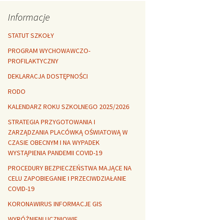
Rozszerzalność
r healthy
termiczna
Libre Office
Informacje
lanta Okuniewska
STATUT SZKOŁY
PROGRAM WYCHOWAWCZO-
PROFILAKTYCZNY
DEKLARACJA DOSTĘPNOŚCI
RODO
KALENDARZ ROKU SZKOLNEGO 2025/2026
STRATEGIA PRZYGOTOWANIA I
ZARZĄDZANIA PLACÓWKĄ OŚWIATOWĄ W
CZASIE OBECNYM I NA WYPADEK
WYSTĄPIENIA PANDEMII COVID-19
PROCEDURY BEZPIECZEŃSTWA MAJĄCE NA
CELU ZAPOBIEGANIE I PRZECIWDZIAŁANIE
COVID-19
KORONAWIRUS INFORMACJE GIS
WYRÓŻNIENI UCZNIOWIE