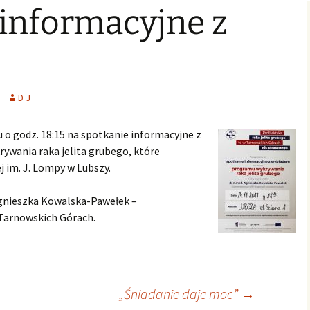
informacyjne z
Świąteczne Foto Studio
Zdjęcia klasowe
czniowski
Archiwalne
2015
2016/2017
Archiwalne fotografie z
Learning fo
Lubszy
living
Jo
lwentów
Jasełka 2015
Zdjęcia klasowe
2017/2018
Absolwenci
Zdjęcia klasowe 2018 2019
D J
Zdjęcia klasowe 2019 2020
 o godz. 18:15 na spotkanie informacyjne z
wania raka jelita grubego, które
 im. J. Lompy w Lubszy.
gnieszka Kowalska-Pawełek –
Tarnowskich Górach.
„Śniadanie daje moc”
→