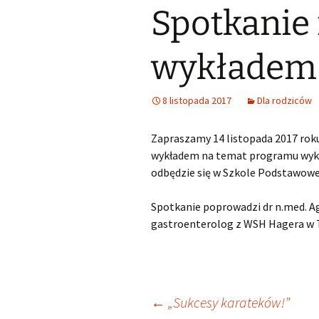
Spotkanie 
Śląski Klub Karate i Kick-
Boxingu z siedzibą w
Samorząd u
Lubszy
Wykaz zawodów wiedzy,
artystycznych i
sportowych, które mogą
Losy abso
wykładem
Miejsko Gminna
być wymienione na
Biblioteka w Woźnikach
świadectwie ukończenia
SP
8 listopada 2017
Dla rodziców
MGOK Woźniki
Rekrutacja do szkół
ponadpodstawowych
Zapraszamy 14 listopada 2017 roku
OSP Lubsza
2025/2026
wykładem na temat programu wykry
Informator szkoły średnie
odbędzie się w Szkole Podstawowej
Wybieram szkołę
Spotkanie poprowadzi dr n.med. A
gastroenterolog z WSH Hagera w 
Nabór szkoły
ponadpodstawowe
Śląskie
Nawigacja
←
„Sukcesy karateków!”