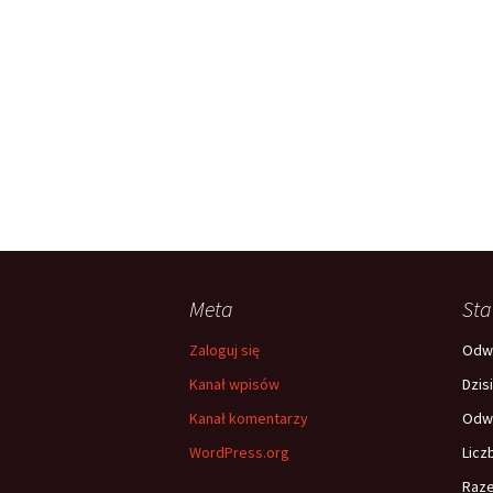
Meta
Sta
Zaloguj się
Odwi
Kanał wpisów
Dzis
Kanał komentarzy
Odwi
WordPress.org
Licz
Raz