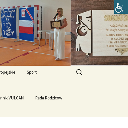
zefa Lompy w
Szukaj:
ropejskie
Sport
Przewrót na WF-ie
e i
dla
ennik VULCAN
Linux
WF z Klasą
Rada Rodziców
Prąd z warzyw
rth Please
Vulcan
Q4OS
we”
Plastyczność miedzi
rnieju
elligences
Ubuntu 14.04PL LTS
erbelferskie linki