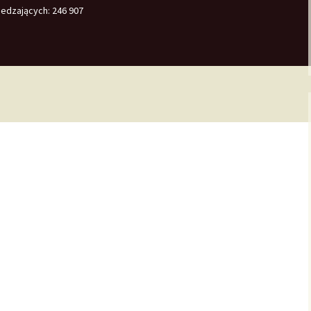
edzających:
246 907