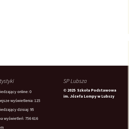
tystyki
SP Lubsza
© 2025 Szkoła Podstawowa
edzający online:
0
im. Józefa Lompy w Lubszy
iejsze wyświetlenia:
125
edzający dzisiaj:
95
ba wyświetleń:
756 616
em