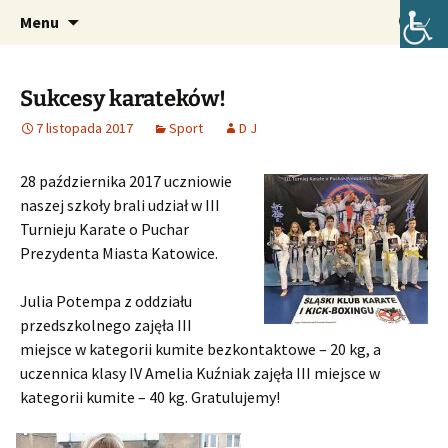
Oficjalna strona internetowa szkoły.
Przejdź
Szukaj:
Szkoła Podstawowa im. Józefa
Menu
do
Lompy w Lubszy
treści
Sukcesy karateków!
7 listopada 2017
Sport
D J
28 października 2017 uczniowie
naszej szkoły brali udział w III
Turnieju Karate o Puchar
Prezydenta Miasta Katowice.
Julia Potempa z oddziału
przedszkolnego zajęła III
miejsce w kategorii kumite bezkontaktowe – 20 kg, a
uczennica klasy IV Amelia Kuźniak zajęła III miejsce w
kategorii kumite – 40 kg. Gratulujemy!