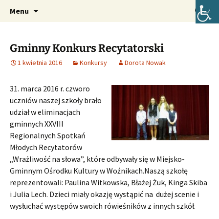
Oficjalna strona internetowa szkoły.
Przejdź
Szukaj:
Szkoła Podstawowa im. Józefa
Menu
do
Lompy w Lubszy
treści
Gminny Konkurs Recytatorski
1 kwietnia 2016
Konkursy
Dorota Nowak
31. marca 2016 r. czworo
uczniów naszej szkoły brało
udział w eliminacjach
gminnych XXVIII
Regionalnych Spotkań
Młodych Recytatorów
„Wrażliwość na słowa”, które odbywały się w Miejsko-
Gminnym Ośrodku Kultury w Woźnikach.
Naszą szkołę
reprezentowali: Paulina Witkowska, Błażej Żuk, Kinga Skiba
i Julia Lech. Dzieci miały okazję wystąpić na dużej scenie i
wysłuchać występów swoich rówieśników z innych szkół.