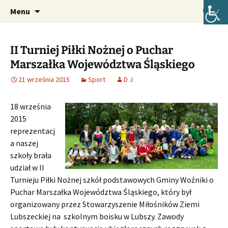
Oficjalna strona internetowa szkoły.
Przejdź
Szukaj:
Szkoła Podstawowa im. Józefa
Menu
do
Lompy w Lubszy
treści
II Turniej Piłki Nożnej o Puchar
Marszałka Województwa Śląskiego
21 września 2015
Sport
D J
18 września
2015
reprezentacj
a naszej
szkoły brała
udział w II
Turnieju Piłki Nożnej szkół podstawowych Gminy Woźniki o
Puchar Marszałka Województwa Śląskiego, który był
organizowany przez Stowarzyszenie Miłośników Ziemi
Lubszeckiej na szkolnym boisku w Lubszy.
Zawody