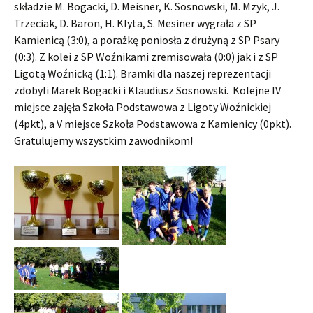
składzie M. Bogacki, D. Meisner, K. Sosnowski, M. Mzyk, J.
Trzeciak, D. Baron, H. Klyta, S. Mesiner wygrała z SP
Kamienicą (3:0), a porażkę poniosła z drużyną z SP Psary
(0:3). Z kolei z SP Woźnikami zremisowała (0:0) jak i z SP
Ligotą Woźnicką (1:1). Bramki dla naszej reprezentacji
zdobyli Marek Bogacki i Klaudiusz Sosnowski. Kolejne IV
miejsce zajęła Szkoła Podstawowa z Ligoty Woźnickiej
(4pkt), a V miejsce Szkoła Podstawowa z Kamienicy (0pkt).
Gratulujemy wszystkim zawodnikom!