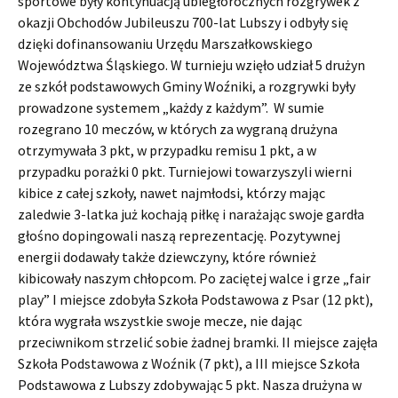
sportowe były kontynuacją ubiegłorocznych rozgrywek z
okazji Obchodów Jubileuszu 700-lat Lubszy i odbyły się
dzięki dofinansowaniu Urzędu Marszałkowskiego
Województwa Śląskiego. W turnieju wzięło udział 5 drużyn
ze szkół podstawowych Gminy Woźniki, a rozgrywki były
prowadzone systemem „każdy z każdym”. W sumie
rozegrano 10 meczów, w których za wygraną drużyna
otrzymywała 3 pkt, w przypadku remisu 1 pkt, a w
przypadku porażki 0 pkt. Turniejowi towarzyszyli wierni
kibice z całej szkoły, nawet najmłodsi, którzy mając
zaledwie 3-latka już kochają piłkę i narażając swoje gardła
głośno dopingowali naszą reprezentację. Pozytywnej
energii dodawały także dziewczyny, które również
kibicowały naszym chłopcom. Po zaciętej walce i grze „fair
play” I miejsce zdobyła Szkoła Podstawowa z Psar (12 pkt),
która wygrała wszystkie swoje mecze, nie dając
przeciwnikom strzelić sobie żadnej bramki. II miejsce zajęła
Szkoła Podstawowa z Woźnik (7 pkt), a III miejsce Szkoła
Podstawowa z Lubszy zdobywając 5 pkt. Nasza drużyna w