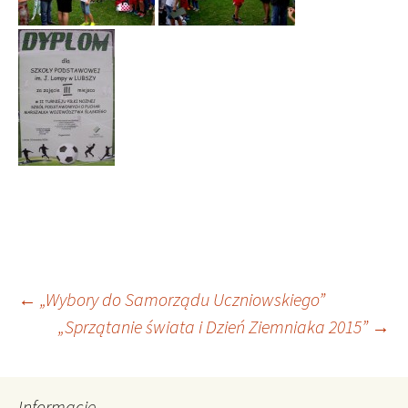
Nawigacja
←
„Wybory do Samorządu Uczniowskiego”
„Sprzątanie świata i Dzień Ziemniaka 2015”
→
wpisu
Informacje