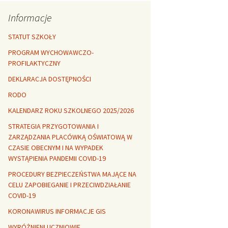
Rozszerzalność
r healthy
termiczna
Libre Office
Informacje
lanta Okuniewska
STATUT SZKOŁY
PROGRAM WYCHOWAWCZO-
PROFILAKTYCZNY
DEKLARACJA DOSTĘPNOŚCI
RODO
KALENDARZ ROKU SZKOLNEGO 2025/2026
STRATEGIA PRZYGOTOWANIA I
ZARZĄDZANIA PLACÓWKĄ OŚWIATOWĄ W
CZASIE OBECNYM I NA WYPADEK
WYSTĄPIENIA PANDEMII COVID-19
PROCEDURY BEZPIECZEŃSTWA MAJĄCE NA
CELU ZAPOBIEGANIE I PRZECIWDZIAŁANIE
COVID-19
KORONAWIRUS INFORMACJE GIS
WYRÓŻNIENI UCZNIOWIE