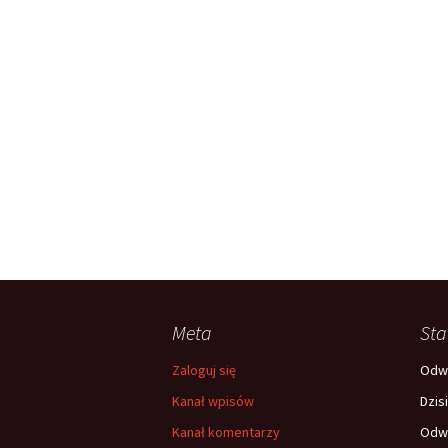
Meta
Sta
Zaloguj się
Odwi
Kanał wpisów
Dzis
Kanał komentarzy
Odwi