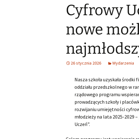
Cyfrowy U
Śląski Klub Karate i Kick-
Boxingu z siedzibą w
Samorząd u
Lubszy
Wykaz zawodów wiedzy,
artystycznych i
sportowych, które mogą
Losy abso
nowe możl
Miejsko Gminna
być wymienione na
Biblioteka w Woźnikach
świadectwie ukończenia
SP
najmłodsz
MGOK Woźniki
Rekrutacja do szkół
ponadpodstawowych
OSP Lubsza
2025/2026
26 stycznia 2026
Wydarzenia
Informator szkoły średnie
Nasza szkoła uzyskała środki 
oddziału przedszkolnego w r
Wybieram szkołę
rządowego programu wspiera
prowadzących szkoły i placówk
Nabór szkoły
ponadpodstawowe
rozwijaniu umiejętności cyfrow
Śląskie
młodzieży na lata 2025-2029 –
Uczeń”.