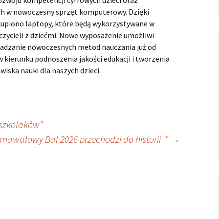
ozwoju kompetencji cyfrowych dzieci oraz
h w nowoczesny sprzęt komputerowy. Dzięki
piono laptopy, które będą wykorzystywane w
czycieli z dziećmi. Nowe wyposażenie umożliwi
owadzanie nowoczesnych metod nauczania już od
w kierunku podnoszenia jakości edukacji i tworzenia
ska nauki dla naszych dzieci.
dszkolaków”
rnawałowy Bal 2026 przechodzi do historii ”
→