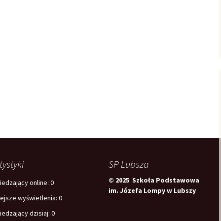
tystyki
SP Lubsza
© 2025 Szkoła Podstawowa
edzający online:
0
im. Józefa Lompy w Lubszy
iejsze wyświetlenia:
0
edzający dzisiaj:
0