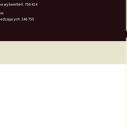
ba wyświetleń:
756 414
em
edzających:
246 755