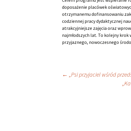
Celem programu jest wspieranie r
doposażenie placówek oświatowyc
otrzymanemu dofinansowaniu zaku
codziennej pracy dydaktycznej nau
atrakcyjniejsze zajęcia oraz wpr
najmłodszych lat. To kolejny krok 
przyjaznego, nowoczesnego środowi
Nawigacja
←
„Psi przyjaciel wśród prze
„Ka
wpisu