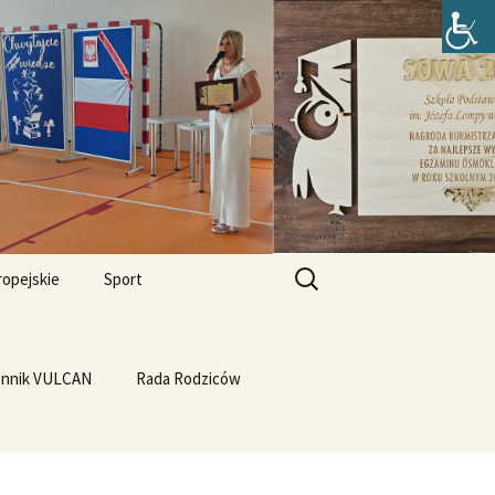
zefa Lompy w
Szukaj:
ropejskie
Sport
Przewrót na WF-ie
e i
dla
ennik VULCAN
Linux
WF z Klasą
Rada Rodziców
Prąd z warzyw
rth Please
Vulcan
Q4OS
we”
Plastyczność miedzi
rnieju
elligences
Ubuntu 14.04PL LTS
erbelferskie linki