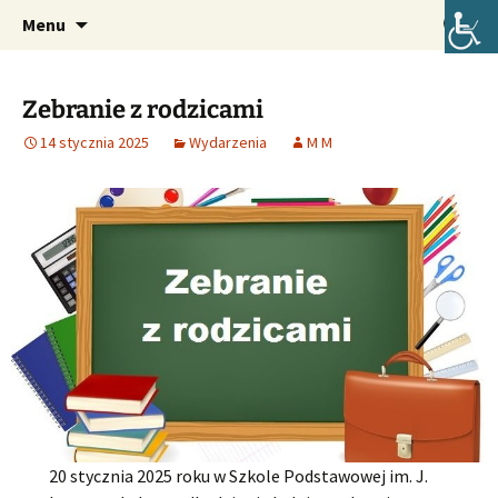
Oficjalna strona internetowa szkoły.
Przejdź
Szukaj:
Szkoła Podstawowa im. Józefa
Menu
do
Lompy w Lubszy
treści
Zebranie z rodzicami
14 stycznia 2025
Wydarzenia
M M
20 stycznia 2025 roku w Szkole Podstawowej im. J.