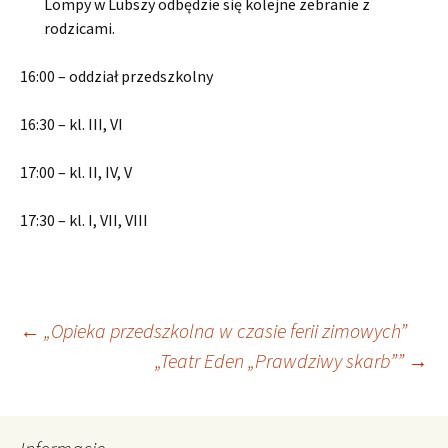
Lompy w Lubszy odbędzie się kolejne zebranie z
rodzicami.
16:00 – oddział przedszkolny
16:30 – kl. III, VI
17:00 – kl. II, IV, V
17:30 – kl. I, VII, VIII
Nawigacja
←
„Opieka przedszkolna w czasie ferii zimowych”
„Teatr Eden „Prawdziwy skarb””
→
wpisu