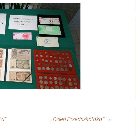
zi”
„Dzień Przedszkolaka”
→