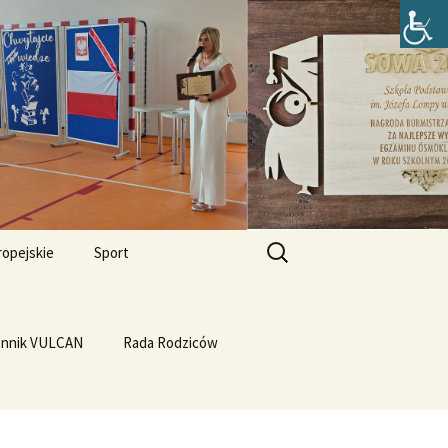
zefa Lompy w
Szukaj:
ropejskie
Sport
Przewrót na WF-ie
e i
dla
ennik VULCAN
Linux
WF z Klasą
Rada Rodziców
Prąd z warzyw
rth Please
Vulcan
Q4OS
we”
Plastyczność miedzi
rnieju
elligences
Ubuntu 14.04PL LTS
erbelferskie linki