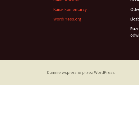
Kanał komentarzy
Odwi
WordPress.org
Licz
Raz
odwi
Dumnie wspierane przez WordPress