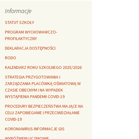
Rozszerzalność
r healthy
termiczna
Libre Office
Informacje
lanta Okuniewska
STATUT SZKOŁY
PROGRAM WYCHOWAWCZO-
PROFILAKTYCZNY
DEKLARACJA DOSTĘPNOŚCI
RODO
KALENDARZ ROKU SZKOLNEGO 2025/2026
STRATEGIA PRZYGOTOWANIA I
ZARZĄDZANIA PLACÓWKĄ OŚWIATOWĄ W
CZASIE OBECNYM I NA WYPADEK
WYSTĄPIENIA PANDEMII COVID-19
PROCEDURY BEZPIECZEŃSTWA MAJĄCE NA
CELU ZAPOBIEGANIE I PRZECIWDZIAŁANIE
COVID-19
KORONAWIRUS INFORMACJE GIS
WYRÓŻNIENI UCZNIOWIE