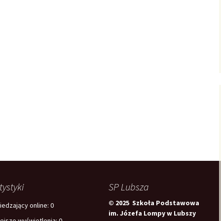
tystyki
SP Lubsza
© 2025 Szkoła Podstawowa
edzający online:
0
im. Józefa Lompy w Lubszy
iejsze wyświetlenia:
0