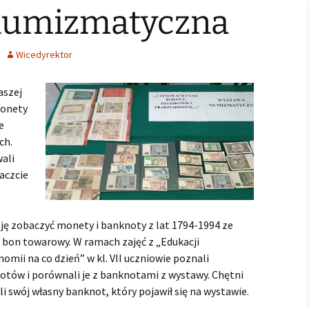
numizmatyczna
Świąteczne Foto Studio
Zdjęcia klasowe
czniowski
Archiwalne
2015
2016/2017
Archiwalne fotografie z
Learning fo
Lubszy
living
Jo
lwentów
Jasełka 2015
Zdjęcia klasowe
Wicedyrektor
2017/2018
Absolwenci
aszej
Zdjęcia klasowe 2018 2019
monety
Zdjęcia klasowe 2019 2020
e
ch.
ali
aczcie
zję zobaczyć monety i banknoty z lat 1794-1994 ze
ż bon towarowy. W ramach zajęć z „Edukacji
omii na co dzień” w kl. VII uczniowie poznali
otów i porównali je z banknotami z wystawy. Chętni
li swój własny banknot, który pojawił się na wystawie.