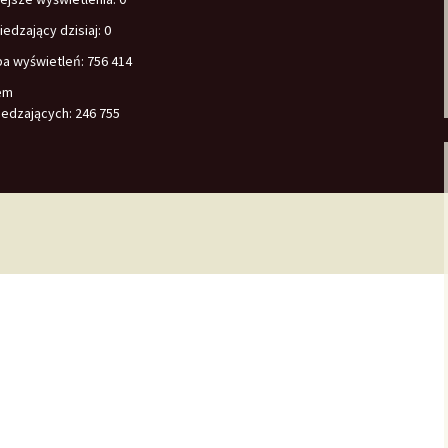
edzający dzisiaj:
0
ba wyświetleń:
756 414
em
edzających:
246 755