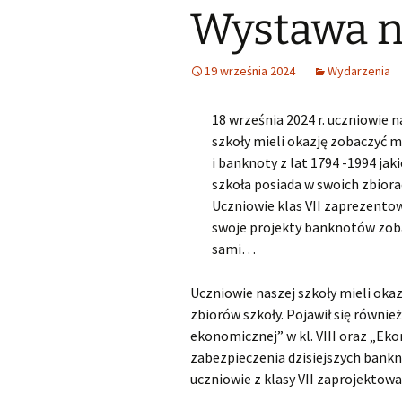
Wystawa 
Śląski Klub Karate i Kick-
Boxingu z siedzibą w
Samorząd u
Lubszy
Wykaz zawodów wiedzy,
artystycznych i
sportowych, które mogą
Losy abso
19 września 2024
Wydarzenia
Miejsko Gminna
być wymienione na
Biblioteka w Woźnikach
świadectwie ukończenia
SP
18 września 2024 r. uczniowie n
MGOK Woźniki
szkoły mieli okazję zobaczyć 
Rekrutacja do szkół
ponadpodstawowych
i banknoty z lat 1794 -1994 jaki
OSP Lubsza
2025/2026
szkoła posiada w swoich zbiora
Uczniowie klas VII zaprezentow
Informator szkoły średnie
swoje projekty banknotów zob
sami…
Wybieram szkołę
Uczniowie naszej szkoły mieli oka
Nabór szkoły
ponadpodstawowe
zbiorów szkoły. Pojawił się równie
Śląskie
ekonomicznej” w kl. VIII oraz „Ekon
zabezpieczenia dzisiejszych bankn
uczniowie z klasy VII zaprojektowa