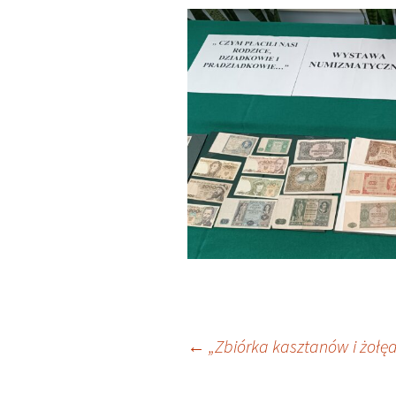
Nawigacja
←
„Zbiórka kasztanów i żołęd