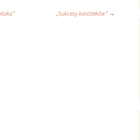
olaka”
„Sukcesy karateków”
→