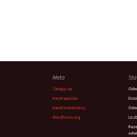
Meta
Sta
Zaloguj się
Odwi
Kanał wpisów
Dzis
Kanał komentarzy
Odwi
WordPress.org
Licz
Raz
odwi