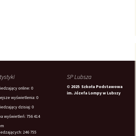
tystyki
SP Lubsza
© 2025 Szkoła Podstawowa
edzający online:
0
im. Józefa Lompy w Lubszy
iejsze wyświetlenia:
0
edzający dzisiaj:
0
ba wyświetleń:
756 414
em
edzających:
246 755