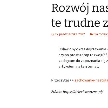
Rozwój nas
Śląski Klub Karate i Kick-
Boxingu z siedzibą w
Samorząd u
Lubszy
Wykaz zawodów wiedzy,
artystycznych i
sportowych, które mogą
Losy abso
te trudne 
Miejsko Gminna
być wymienione na
Biblioteka w Woźnikach
świadectwie ukończenia
SP
27 października 2022
Dla rodzi
MGOK Woźniki
Rekrutacja do szkół
ponadpodstawowych
OSP Lubsza
2025/2026
Osławiony okres dojrzewania 
czy po prostu etap rozwoju?
Informator szkoły średnie
zachęcam do zapoznania się 
artykułem na ten temat.
Wybieram szkołę
Nabór szkoły
Przeczytaj =>
zachowanie-nastol
ponadpodstawowe
Śląskie
Źródło: https://dziecisawazne.pl/