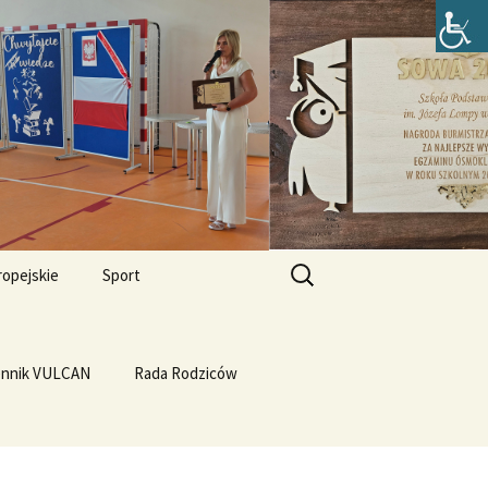
zefa Lompy w
Szukaj:
ropejskie
Sport
Przewrót na WF-ie
e i
dla
ennik VULCAN
Linux
WF z Klasą
Rada Rodziców
Prąd z warzyw
rth Please
Vulcan
Q4OS
we”
Plastyczność miedzi
rnieju
elligences
Ubuntu 14.04PL LTS
erbelferskie linki