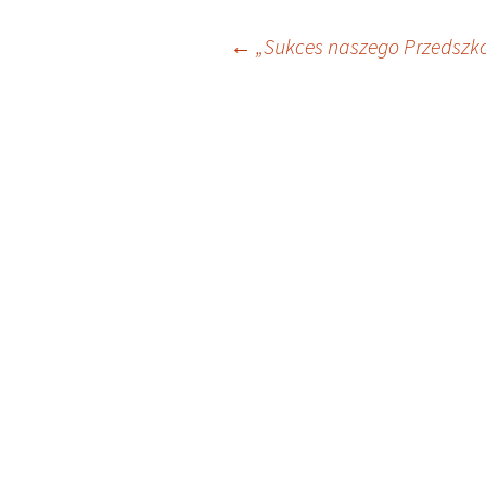
Nawigacja
←
„Sukces naszego Przedszk
wpisu