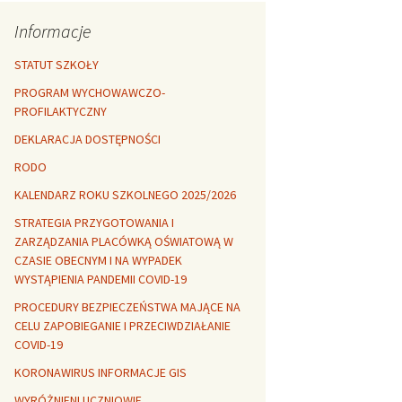
Rozszerzalność
r healthy
termiczna
Libre Office
Informacje
lanta Okuniewska
STATUT SZKOŁY
PROGRAM WYCHOWAWCZO-
PROFILAKTYCZNY
DEKLARACJA DOSTĘPNOŚCI
RODO
KALENDARZ ROKU SZKOLNEGO 2025/2026
STRATEGIA PRZYGOTOWANIA I
ZARZĄDZANIA PLACÓWKĄ OŚWIATOWĄ W
CZASIE OBECNYM I NA WYPADEK
WYSTĄPIENIA PANDEMII COVID-19
PROCEDURY BEZPIECZEŃSTWA MAJĄCE NA
CELU ZAPOBIEGANIE I PRZECIWDZIAŁANIE
COVID-19
KORONAWIRUS INFORMACJE GIS
WYRÓŻNIENI UCZNIOWIE