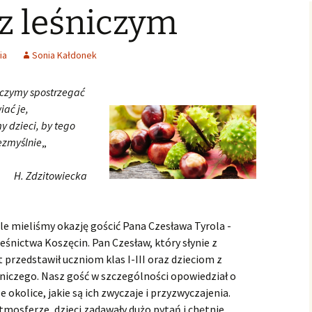
z leśniczym
Świąteczne Foto Studio
Zdjęcia klasowe
czniowski
Archiwalne
2015
2016/2017
Archiwalne fotografie z
Learning fo
Lubszy
living
Jo
lwentów
Jasełka 2015
Zdjęcia klasowe
ia
Sonia Kałdonek
2017/2018
Absolwenci
uczymy spostrzegać
Zdjęcia klasowe 2018 2019
iać je,
y dzieci, by tego
Zdjęcia klasowe 2019 2020
ezmyślnie
„
H. Zdzitowiecka
le mieliśmy okazję gościć Pana Czesława Tyrola -
nictwa Koszęcin. Pan Czesław, który słynie z
 przedstawił uczniom klas I-III oraz dzieciom z
niczego. Nasz gość w szczególności opowiedział o
okolice, jakie są ich zwyczaje i przyzwyczajenia.
tmosferze, dzieci zadawały dużo pytań i chętnie