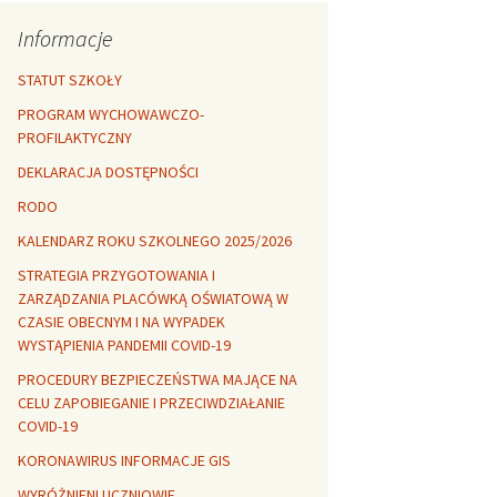
Rozszerzalność
r healthy
termiczna
Libre Office
Informacje
lanta Okuniewska
STATUT SZKOŁY
PROGRAM WYCHOWAWCZO-
PROFILAKTYCZNY
DEKLARACJA DOSTĘPNOŚCI
RODO
KALENDARZ ROKU SZKOLNEGO 2025/2026
STRATEGIA PRZYGOTOWANIA I
ZARZĄDZANIA PLACÓWKĄ OŚWIATOWĄ W
CZASIE OBECNYM I NA WYPADEK
WYSTĄPIENIA PANDEMII COVID-19
PROCEDURY BEZPIECZEŃSTWA MAJĄCE NA
CELU ZAPOBIEGANIE I PRZECIWDZIAŁANIE
COVID-19
KORONAWIRUS INFORMACJE GIS
WYRÓŻNIENI UCZNIOWIE