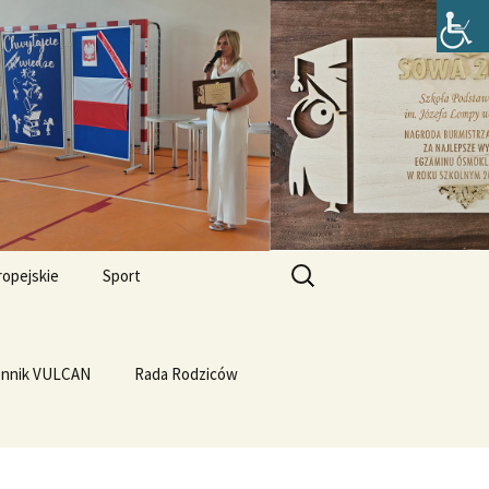
zefa Lompy w
Szukaj:
ropejskie
Sport
Przewrót na WF-ie
e i
dla
ennik VULCAN
Linux
WF z Klasą
Rada Rodziców
Prąd z warzyw
rth Please
Vulcan
Q4OS
we”
Plastyczność miedzi
rnieju
elligences
Ubuntu 14.04PL LTS
erbelferskie linki