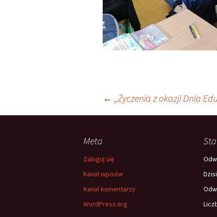
Nawigacja
←
„Życzenia z okazji Dnia Ed
wpisu
Meta
Sta
Zaloguj się
Odwi
Kanał wpisów
Dzis
Kanał komentarzy
Odwi
WordPress.org
Licz