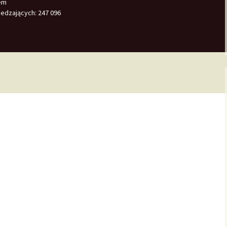
em
edzających:
247 096