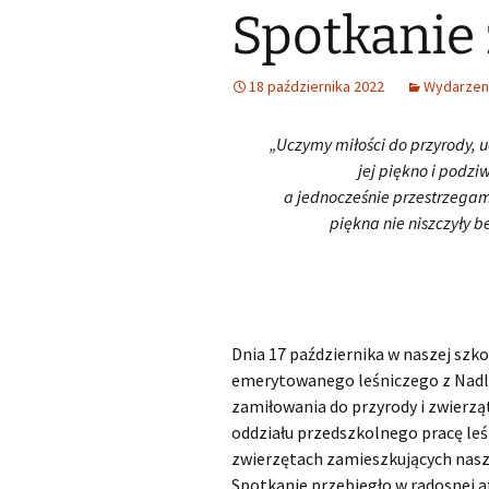
Spotkanie 
Śląski Klub Karate i Kick-
Boxingu z siedzibą w
Samorząd u
Lubszy
Wykaz zawodów wiedzy,
artystycznych i
sportowych, które mogą
Losy abso
18 października 2022
Wydarzen
Miejsko Gminna
być wymienione na
Biblioteka w Woźnikach
świadectwie ukończenia
SP
„Uczymy miłości do przyrody, 
MGOK Woźniki
jej piękno i podziw
Rekrutacja do szkół
ponadpodstawowych
a jednocześnie przestrzegam
OSP Lubsza
2025/2026
piękna nie niszczyły b
Informator szkoły średnie
Wybieram szkołę
Dnia 17 października w naszej szko
Nabór szkoły
ponadpodstawowe
emerytowanego leśniczego z Nadleś
Śląskie
zamiłowania do przyrody i zwierząt
oddziału przedszkolnego pracę leś
zwierzętach zamieszkujących nasze 
Spotkanie przebiegło w radosnej a