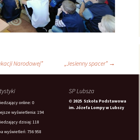
ukacji Narodowej”
„Jesienny spacer”
→
tystyki
SP Lubsza
© 2025 Szkoła Podstawowa
edzający online:
0
im. Józefa Lompy w Lubszy
iejsze wyświetlenia:
194
edzający dzisiaj:
118
ba wyświetleń:
756 958