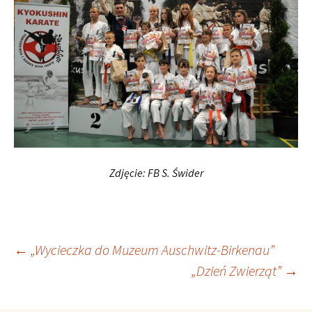
Zdjęcie: FB S. Świder
Nawigacja
←
„Wycieczka do Muzeum Auschwitz-Birkenau”
„Dzień Zwierząt”
→
wpisu