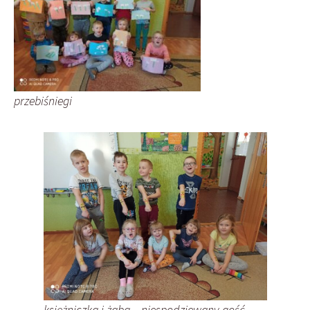
przebiśniegi
księżniczka i żaba – niespodziewany gość