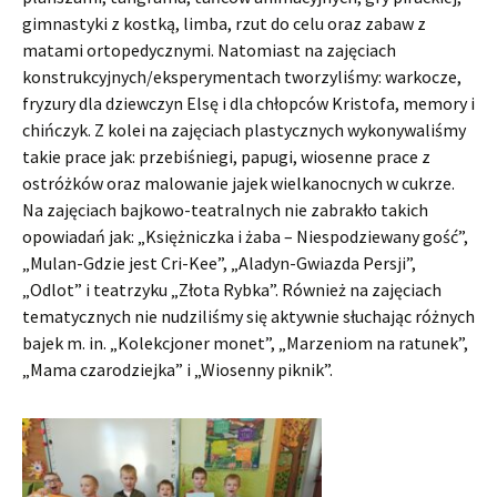
gimnastyki z kostką, limba, rzut do celu oraz zabaw z
matami ortopedycznymi. Natomiast na zajęciach
konstrukcyjnych/eksperymentach tworzyliśmy: warkocze,
fryzury dla dziewczyn Elsę i dla chłopców Kristofa, memory i
chińczyk. Z kolei na zajęciach plastycznych wykonywaliśmy
takie prace jak: przebiśniegi, papugi, wiosenne prace z
ostróżków oraz malowanie jajek wielkanocnych w cukrze.
Na zajęciach bajkowo-teatralnych nie zabrakło takich
opowiadań jak: „Księżniczka i żaba – Niespodziewany gość”,
„Mulan-Gdzie jest Cri-Kee”, „Aladyn-Gwiazda Persji”,
„Odlot” i teatrzyku „Złota Rybka”. Również na zajęciach
tematycznych nie nudziliśmy się aktywnie słuchając różnych
bajek m. in. „Kolekcjoner monet”, „Marzeniom na ratunek”,
„Mama czarodziejka” i „Wiosenny piknik”.