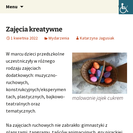
Oficjalna strona internetowa szkoły.
Przejdź
Szukaj:
Szkoła Podstawowa im. Józefa
Menu
do
Lompy w Lubszy
treści
Zajęcia kreatywne
1 kwietnia 2022
Wydarzenia
Katarzyna Jagusiak
W marcu dzieci przedszkolne
uczestniczyły w różnego
rodzaju zajęciach
dodatkowych: muzyczno-
ruchowych,
konstrukcyjnych/eksperymen
tach, plastycznych, bajkowo-
malowanie jajek cukrem
teatralnych oraz
tematycznych.
Na zajęciach ruchowych nie zabrakło: gimnastyki z
planszami, tangramu, tańców animacyjnych, gry pirackiej,