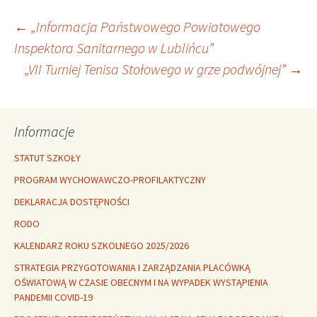
Nawigacja
←
„Informacja Państwowego Powiatowego
Inspektora Sanitarnego w Lublińcu”
„VII Turniej Tenisa Stołowego w grze podwójnej”
→
wpisu
Informacje
STATUT SZKOŁY
PROGRAM WYCHOWAWCZO-PROFILAKTYCZNY
DEKLARACJA DOSTĘPNOŚCI
RODO
KALENDARZ ROKU SZKOLNEGO 2025/2026
STRATEGIA PRZYGOTOWANIA I ZARZĄDZANIA PLACÓWKĄ
OŚWIATOWĄ W CZASIE OBECNYM I NA WYPADEK WYSTĄPIENIA
PANDEMII COVID-19