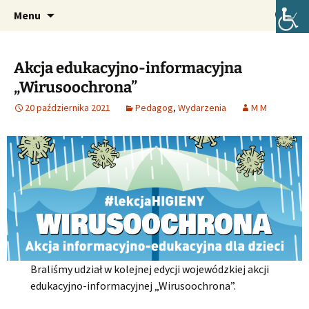
Oficjalna strona internetowa szkoły.
Przejdź
Szukaj:
Szkoła Podstawowa im. Józefa
Menu
do
Lompy w Lubszy
treści
Akcja edukacyjno-informacyjna
„Wirusoochrona”
20 października 2021
Pedagog
,
Wydarzenia
M M
Braliśmy udział w kolejnej edycji wojewódzkiej akcji
edukacyjno-informacyjnej „Wirusoochrona”.