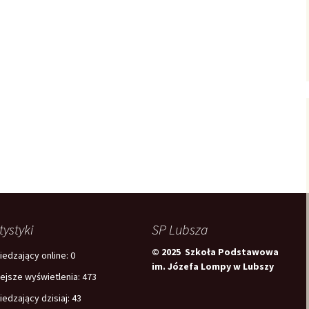
tystyki
SP Lubsza
© 2025 Szkoła Podstawowa
edzający online:
0
im. Józefa Lompy w Lubszy
iejsze wyświetlenia:
473
edzający dzisiaj:
43