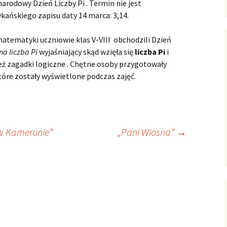
rodowy Dzień Liczby Pi . Termin nie jest
ańskiego zapisu daty 14 marca: 3,14.
matematyki uczniowie klas V-VIII obchodzili Dzień
a liczba Pi
wyjaśniający skąd wzięła się
liczba Pi
i
eż zagadki logiczne . Chętne osoby przygotowały
które zostały wyświetlone podczas zajęć.
 w Kamerunie”
„Pani Wiosna”
→