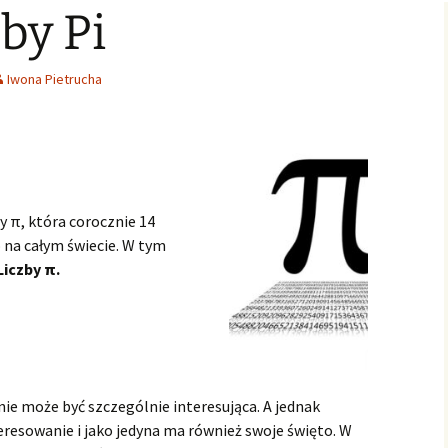
by Pi
Świąteczne Foto Studio
Zdjęcia klasowe
czniowski
Archiwalne
2015
2016/2017
Archiwalne fotografie z
Learning fo
Lubszy
living
Jo
lwentów
Jasełka 2015
Zdjęcia klasowe
Iwona Pietrucha
2017/2018
Absolwenci
Zdjęcia klasowe 2018 2019
Zdjęcia klasowe 2019 2020
by π, która corocznie 14
 na całym świecie. W tym
Liczby π.
 nie może być szczególnie interesująca. A jednak
eresowanie i jako jedyna ma również swoje święto. W