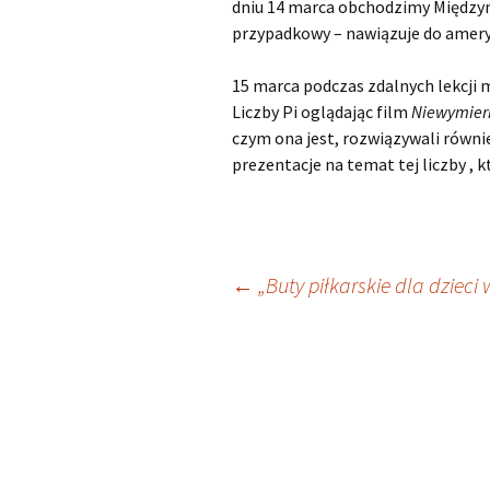
dniu 14 marca obchodzimy Międzyna
przypadkowy – nawiązuje do ameryk
15 marca podczas zdalnych lekcji 
Liczby Pi oglądając film
Niewymiern
czym ona jest, rozwiązywali równi
prezentacje na temat tej liczby , 
Nawigacja
←
„Buty piłkarskie dla dzieci
wpisu