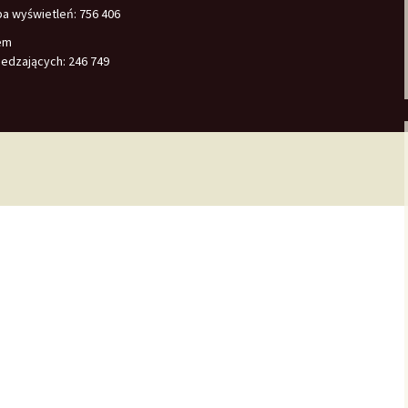
ba wyświetleń:
756 406
em
edzających:
246 749