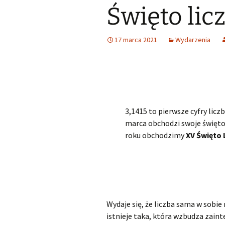
Święto licz
Śląski Klub Karate i Kick-
Boxingu z siedzibą w
Samorząd u
Lubszy
Wykaz zawodów wiedzy,
artystycznych i
sportowych, które mogą
Losy abso
17 marca 2021
Wydarzenia
Miejsko Gminna
być wymienione na
Biblioteka w Woźnikach
świadectwie ukończenia
SP
MGOK Woźniki
Rekrutacja do szkół
ponadpodstawowych
OSP Lubsza
2025/2026
3,1415 to pierwsze cyfry licz
Informator szkoły średnie
marca obchodzi swoje święto
roku obchodzimy
XV Święto 
Wybieram szkołę
Nabór szkoły
ponadpodstawowe
Śląskie
Wydaje się, że liczba sama w sobie
istnieje taka, która wzbudza zaint