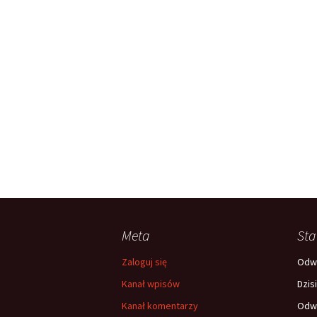
Meta
Sta
Zaloguj się
Odwi
Kanał wpisów
Dzis
Kanał komentarzy
Odwi