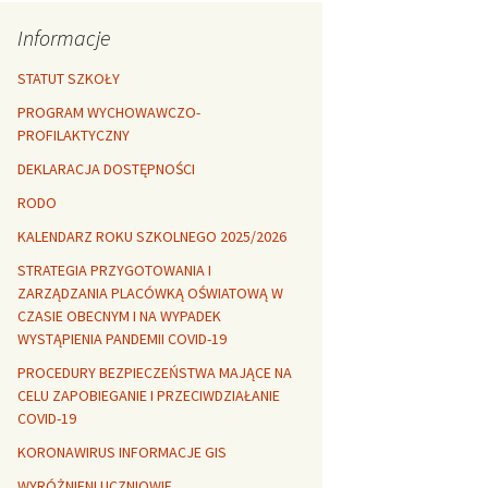
Rozszerzalność
r healthy
termiczna
Libre Office
Informacje
lanta Okuniewska
STATUT SZKOŁY
PROGRAM WYCHOWAWCZO-
PROFILAKTYCZNY
DEKLARACJA DOSTĘPNOŚCI
RODO
KALENDARZ ROKU SZKOLNEGO 2025/2026
STRATEGIA PRZYGOTOWANIA I
ZARZĄDZANIA PLACÓWKĄ OŚWIATOWĄ W
CZASIE OBECNYM I NA WYPADEK
WYSTĄPIENIA PANDEMII COVID-19
PROCEDURY BEZPIECZEŃSTWA MAJĄCE NA
CELU ZAPOBIEGANIE I PRZECIWDZIAŁANIE
COVID-19
KORONAWIRUS INFORMACJE GIS
WYRÓŻNIENI UCZNIOWIE