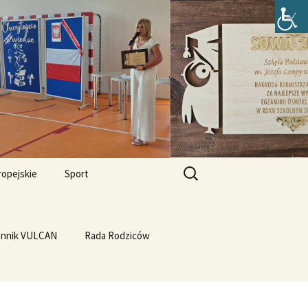
zefa Lompy w
Szukaj:
ropejskie
Sport
Przewrót na WF-ie
e i
dla
ennik VULCAN
Linux
WF z Klasą
Rada Rodziców
Prąd z warzyw
rth Please
Vulcan
Q4OS
we”
Plastyczność miedzi
rnieju
elligences
Ubuntu 14.04PL LTS
erbelferskie linki