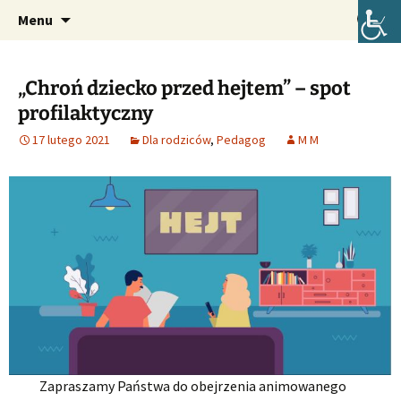
Oficjalna strona internetowa szkoły.
Przejdź
Szukaj:
Szkoła Podstawowa im. Józefa
Menu
do
Lompy w Lubszy
treści
„Chroń dziecko przed hejtem” – spot
profilaktyczny
17 lutego 2021
Dla rodziców
,
Pedagog
M M
Zapraszamy Państwa do obejrzenia animowanego