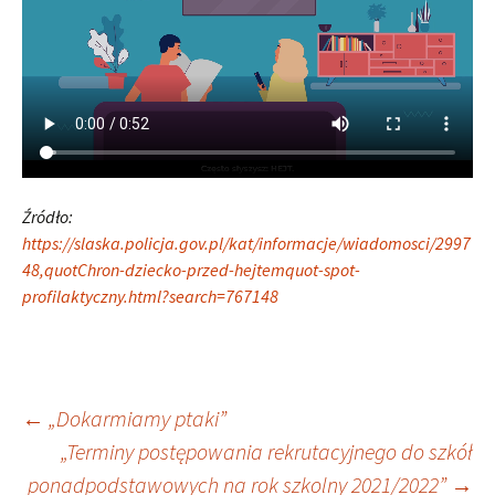
Źródło:
https://slaska.policja.gov.pl/kat/informacje/wiadomosci/2997
48,quotChron-dziecko-przed-hejtemquot-spot-
profilaktyczny.html?search=767148
Nawigacja
←
„Dokarmiamy ptaki”
„Terminy postępowania rekrutacyjnego do szkół
ponadpodstawowych na rok szkolny 2021/2022”
→