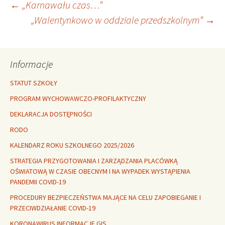
Nawigacja
←
„Karnawału czas…”
„Walentynkowo w oddziale przedszkolnym”
→
wpisu
Informacje
STATUT SZKOŁY
PROGRAM WYCHOWAWCZO-PROFILAKTYCZNY
DEKLARACJA DOSTĘPNOŚCI
RODO
KALENDARZ ROKU SZKOLNEGO 2025/2026
STRATEGIA PRZYGOTOWANIA I ZARZĄDZANIA PLACÓWKĄ
OŚWIATOWĄ W CZASIE OBECNYM I NA WYPADEK WYSTĄPIENIA
PANDEMII COVID-19
PROCEDURY BEZPIECZEŃSTWA MAJĄCE NA CELU ZAPOBIEGANIE I
PRZECIWDZIAŁANIE COVID-19
KORONAWIRUS INFORMACJE GIS