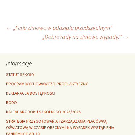
Nawigacja
←
„Ferie zimowe w oddziale przedszkolnym”
„Dobre rady na zimowe wypady!”
→
wpisu
Informacje
STATUT SZKOŁY
PROGRAM WYCHOWAWCZO-PROFILAKTYCZNY
DEKLARACJA DOSTĘPNOŚCI
RODO
KALENDARZ ROKU SZKOLNEGO 2025/2026
STRATEGIA PRZYGOTOWANIA I ZARZĄDZANIA PLACÓWKĄ
OŚWIATOWĄ W CZASIE OBECNYM I NA WYPADEK WYSTĄPIENIA
PANDEMII COVID-19