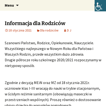
Oficjalna strona internetowa szkoły.
Przejdź
Szukaj:
Szkoła Podstawowa im. Józefa
Menu
do
Lompy w Lubszy
treści
Informacja dla Rodziców
18 stycznia 2021
Dla rodziców
D J
Szanowni Państwo, Rodzice, Opiekunowie, Nauczyciele.
Wszystkiego najlepszego w Nowym Roku dla Państwa i
Waszych Rodzin, przede wszystkim dużo zdrowia.
Drugie półrocze roku szkolnego 2020/2021 rozpoczynamy w
nietypowy sposób.
Zgodnie z decyzją MEiN oraz MZ od 18 stycznia 2021r.
uczniowie klas I-III wracają do nauki w trybie stacjonarnym,
w ścisłym reżimie sanitarnym (obowiązują maseczki w
przestrzeniach wspólnych). Proszę również o dostosowanie
ubioru dziecka do warunków pogodowych.