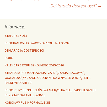
Nawigacja
„Deklaracja dostępności”
→
wpisu
Informacje
STATUT SZKOŁY
PROGRAM WYCHOWAWCZO-PROFILAKTYCZNY
DEKLARACJA DOSTĘPNOŚCI
RODO
KALENDARZ ROKU SZKOLNEGO 2025/2026
STRATEGIA PRZYGOTOWANIA I ZARZĄDZANIA PLACÓWKĄ
OŚWIATOWĄ W CZASIE OBECNYM I NA WYPADEK WYSTĄPIENIA
PANDEMII COVID-19
PROCEDURY BEZPIECZEŃSTWA MAJĄCE NA CELU ZAPOBIEGANIE I
PRZECIWDZIAŁANIE COVID-19
KORONAWIRUS INFORMACJE GIS