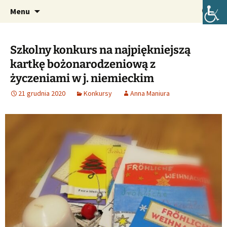
Oficjalna strona internetowa szkoły.
Przejdź
Szukaj:
Szkoła Podstawowa im. Józefa
Menu
do
Lompy w Lubszy
treści
Szkolny konkurs na najpiękniejszą
kartkę bożonarodzeniową z
życzeniami w j. niemieckim
21 grudnia 2020
Konkursy
Anna Maniura