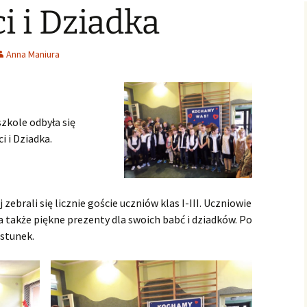
i i Dziadka
Świąteczne Foto Studio
Zdjęcia klasowe
czniowski
Archiwalne
2015
2016/2017
Archiwalne fotografie z
Learning fo
Lubszy
living
Jo
lwentów
Jasełka 2015
Zdjęcia klasowe
Anna Maniura
2017/2018
Absolwenci
Zdjęcia klasowe 2018 2019
szkole odbyła się
Zdjęcia klasowe 2019 2020
i i Dziadka.
zebrali się licznie goście uczniów klas I-III. Uczniowie
a także piękne prezenty dla swoich babć i dziadków. Po
ęstunek.