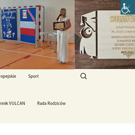
zefa Lompy w
Szukaj:
ropejskie
Sport
Przewrót na WF-ie
e i
dla
ennik VULCAN
Linux
WF z Klasą
Rada Rodziców
Prąd z warzyw
rth Please
Vulcan
Q4OS
we”
Plastyczność miedzi
rnieju
elligences
Ubuntu 14.04PL LTS
erbelferskie linki