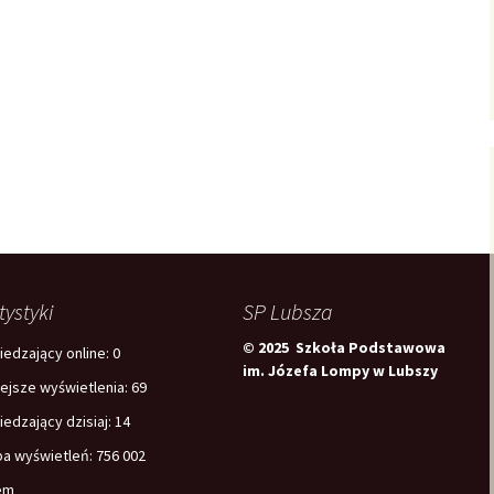
tystyki
SP Lubsza
© 2025 Szkoła Podstawowa
edzający online:
0
im. Józefa Lompy w Lubszy
iejsze wyświetlenia:
69
edzający dzisiaj:
14
ba wyświetleń:
756 002
em