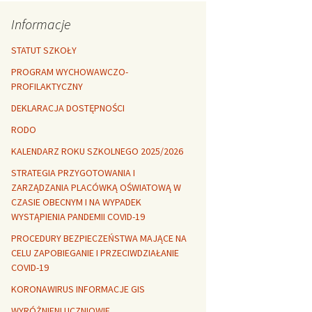
Rozszerzalność
r healthy
termiczna
Libre Office
Informacje
lanta Okuniewska
STATUT SZKOŁY
PROGRAM WYCHOWAWCZO-
PROFILAKTYCZNY
DEKLARACJA DOSTĘPNOŚCI
RODO
KALENDARZ ROKU SZKOLNEGO 2025/2026
STRATEGIA PRZYGOTOWANIA I
ZARZĄDZANIA PLACÓWKĄ OŚWIATOWĄ W
CZASIE OBECNYM I NA WYPADEK
WYSTĄPIENIA PANDEMII COVID-19
PROCEDURY BEZPIECZEŃSTWA MAJĄCE NA
CELU ZAPOBIEGANIE I PRZECIWDZIAŁANIE
COVID-19
KORONAWIRUS INFORMACJE GIS
WYRÓŻNIENI UCZNIOWIE