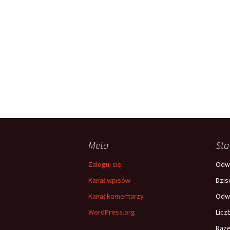
Meta
Sta
Zaloguj się
Odwi
Kanał wpisów
Dzis
Kanał komentarzy
Odwi
WordPress.org
Licz
Raz