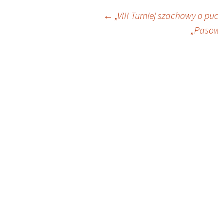
Nawigacja
←
„VIII Turniej szachowy o pu
„Pasow
wpisu