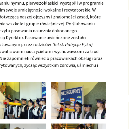
aniu hymnu, pierwszoklasiści wystąpili w programie
m swoje umiejętności wokalne i recytatorskie. W
 dotyczącą naszej ojczyzny i znajomości zasad, które
ie w szkole i grupie rówieśniczej. Po ślubowaniu
zczytu pasowania na ucznia dokonanego
ią Dyrektor. Pasowanie uwieńczone zostało
otowanym przez rodziców.
(tekst: Patrycja Pyka)
kowali swoim nauczycielom i wychowawcom za trud
. Nie zapomnieli również o pracownikach obsługi oraz
rytowanych, życząc wszystkim zdrowia, uśmiechu i