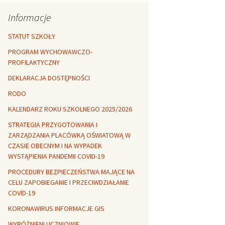
Rozszerzalność
r healthy
termiczna
Libre Office
Informacje
lanta Okuniewska
STATUT SZKOŁY
PROGRAM WYCHOWAWCZO-
PROFILAKTYCZNY
DEKLARACJA DOSTĘPNOŚCI
RODO
KALENDARZ ROKU SZKOLNEGO 2025/2026
STRATEGIA PRZYGOTOWANIA I
ZARZĄDZANIA PLACÓWKĄ OŚWIATOWĄ W
CZASIE OBECNYM I NA WYPADEK
WYSTĄPIENIA PANDEMII COVID-19
PROCEDURY BEZPIECZEŃSTWA MAJĄCE NA
CELU ZAPOBIEGANIE I PRZECIWDZIAŁANIE
COVID-19
KORONAWIRUS INFORMACJE GIS
WYRÓŻNIENI UCZNIOWIE