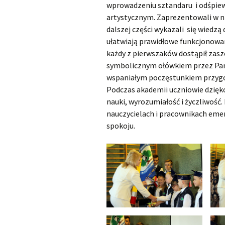
wprowadzeniu sztandaru i odśpiew
artystycznym. Zaprezentowali w ni
dalszej części wykazali się wiedzą
ułatwiają prawidłowe funkcjonowan
każdy z pierwszaków dostąpił zas
symbolicznym ołówkiem przez Pan
wspaniałym poczęstunkiem przyg
Podczas akademii uczniowie dzię
nauki, wyrozumiałość i życzliwość
nauczycielach i pracownikach eme
spokoju.