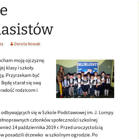
e
Świąteczne Foto Studio
Zdjęcia klasowe
czniowski
Archiwalne
2015
2016/2017
Archiwalne fotografie z
Learning fo
Lubszy
living
Jo
lwentów
Jasełka 2015
Zdjęcia klasowe
lasistów
2017/2018
Absolwenci
Zdjęcia klasowe 2018 2019
ia
Dorota Nowak
Zdjęcia klasowe 2019 2020
ocham moją ojczyznę.
j klasy i szkoły.
ą. Przyrzekam być
. Będę starał się swą
radość rodzicom i
i odbywających się w Szkole Podstawowej im. J. Lompy
pełnoprawnych członków społeczności szkolnej
nież 14 października 2019 r. Przed uroczystością
ców posadzili drzewko w szkolnym ogrodzie. Po