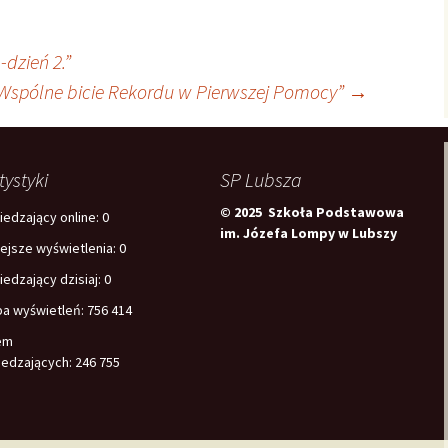
dzień 2.”
Wspólne bicie Rekordu w Pierwszej Pomocy”
→
tystyki
SP Lubsza
© 2025 Szkoła Podstawowa
edzający online:
0
im. Józefa Lompy w Lubszy
iejsze wyświetlenia:
0
edzający dzisiaj:
0
ba wyświetleń:
756 414
em
edzających:
246 755