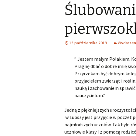
Ślubowani
Śląski Klub Karate i Kick-
Boxingu z siedzibą w
Samorząd u
Lubszy
Wykaz zawodów wiedzy,
artystycznych i
sportowych, które mogą
Losy abso
pierwszok
Miejsko Gminna
być wymienione na
Biblioteka w Woźnikach
świadectwie ukończenia
SP
15 października 2019
Wydarzen
MGOK Woźniki
Rekrutacja do szkół
ponadpodstawowych
” Jestem małym Polakiem. K
OSP Lubsza
2025/2026
Pragnę dbać o dobre imię swoje
Informator szkoły średnie
Przyrzekam być dobrym koleg
przyjacielem zwierząt i roślin
Wybieram szkołę
nauką i zachowaniem sprawić 
nauczycielom.”
Nabór szkoły
ponadpodstawowe
Śląskie
Jedną z piękniejszych uroczystośc
w Lubszy jest przyjęcie w poczet 
najmłodszych uczniów. Tak było rów
uczniowie klasy I z pomocą rodzi