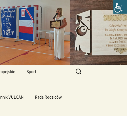
zefa Lompy w
Szukaj:
ropejskie
Sport
Przewrót na WF-ie
e i
dla
ennik VULCAN
Linux
WF z Klasą
Rada Rodziców
Prąd z warzyw
rth Please
Vulcan
Q4OS
we”
Plastyczność miedzi
rnieju
elligences
Ubuntu 14.04PL LTS
erbelferskie linki