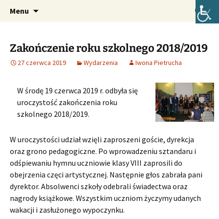
Oficjalna strona internetowa szkoły.
Przejdź
Szukaj:
Szkoła Podstawowa im. Józefa
Menu
do
Lompy w Lubszy
treści
Zakończenie roku szkolnego 2018/2019
27 czerwca 2019
Wydarzenia
Iwona Pietrucha
W środę 19 czerwca 2019 r. odbyła się
uroczystość zakończenia roku
szkolnego 2018/2019.
W uroczystości udział wzięli zaproszeni goście, dyrekcja
oraz grono pedagogiczne. Po wprowadzeniu sztandaru i
odśpiewaniu hymnu uczniowie klasy VIII zaprosili do
obejrzenia częci artystycznej. Następnie głos zabrała pani
dyrektor. Absolwenci szkoły odebrali świadectwa oraz
nagrody książkowe. Wszystkim uczniom życzymy udanych
wakacji i zasłużonego wypoczynku.