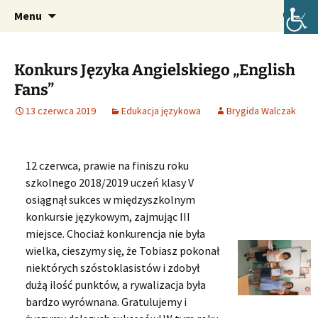
Oficjalna strona internetowa szkoły.
Przejdź
Szukaj:
Szkoła Podstawowa im. Józefa
Menu
do
Lompy w Lubszy
treści
Konkurs Języka Angielskiego „English
Fans”
13 czerwca 2019
Edukacja językowa
Brygida Walczak
12 czerwca, prawie na finiszu roku
szkolnego 2018/2019 uczeń klasy V
osiągnął sukces w międzyszkolnym
konkursie językowym, zajmując III
miejsce. Chociaż konkurencja nie była
wielka, cieszymy się, że Tobiasz pokonał
niektórych szóstoklasistów i zdobył
dużą ilość punktów, a rywalizacja była
bardzo wyrównana. Gratulujemy i