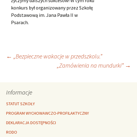
życzymy dalszych sukcesów! W tym roku
konkurs był organizowany przez Szkołę
Podstawową im. Jana Pawła II w
Psarach.
Nawigacja
←
„Bezpieczne wakacje w przedszkolu.”
„Zamówienia na mundurki”
→
wpisu
Informacje
STATUT SZKOŁY
PROGRAM WYCHOWAWCZO-PROFILAKTYCZNY
DEKLARACJA DOSTĘPNOŚCI
RODO