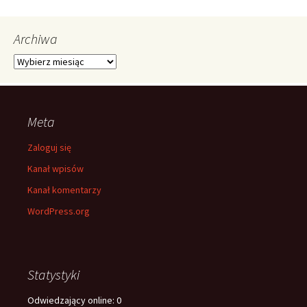
Archiwa
Archiwa
Meta
Zaloguj się
Kanał wpisów
Kanał komentarzy
WordPress.org
Statystyki
Odwiedzający online:
0