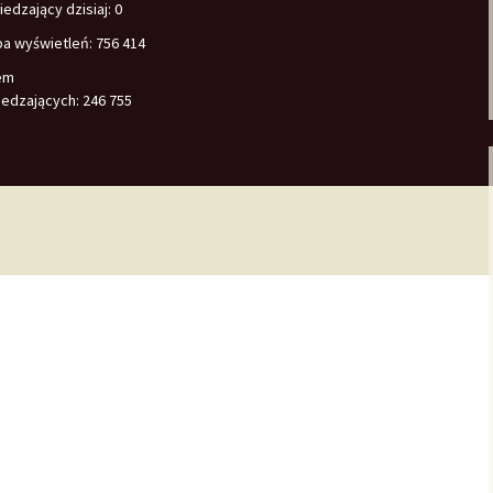
edzający dzisiaj:
0
ba wyświetleń:
756 414
em
edzających:
246 755