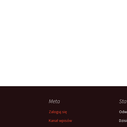
Meta
Sta
Zaloguj się
Odwi
Kanał wpisów
Dzis