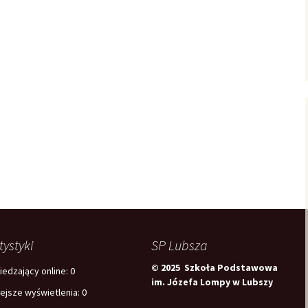
tystyki
SP Lubsza
© 2025 Szkoła Podstawowa
edzający online:
0
im. Józefa Lompy w Lubszy
iejsze wyświetlenia:
0