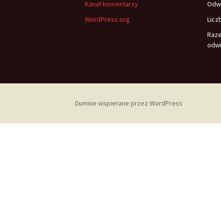
Kanał komentarzy
Odwi
WordPress.org
Licz
Raz
odwi
Dumnie wspierane przez WordPress