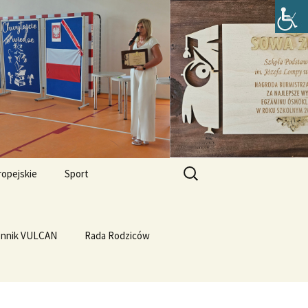
zefa Lompy w
Szukaj:
ropejskie
Sport
Przewrót na WF-ie
e i
dla
ennik VULCAN
Linux
WF z Klasą
Rada Rodziców
Prąd z warzyw
rth Please
Vulcan
Q4OS
we”
Plastyczność miedzi
rnieju
elligences
Ubuntu 14.04PL LTS
erbelferskie linki