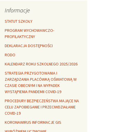
Rozszerzalność
r healthy
termiczna
Libre Office
Informacje
lanta Okuniewska
STATUT SZKOŁY
PROGRAM WYCHOWAWCZO-
PROFILAKTYCZNY
DEKLARACJA DOSTĘPNOŚCI
RODO
KALENDARZ ROKU SZKOLNEGO 2025/2026
STRATEGIA PRZYGOTOWANIA I
ZARZĄDZANIA PLACÓWKĄ OŚWIATOWĄ W
CZASIE OBECNYM I NA WYPADEK
WYSTĄPIENIA PANDEMII COVID-19
PROCEDURY BEZPIECZEŃSTWA MAJĄCE NA
CELU ZAPOBIEGANIE I PRZECIWDZIAŁANIE
COVID-19
KORONAWIRUS INFORMACJE GIS
WYRÓŻNIENI UCZNIOWIE