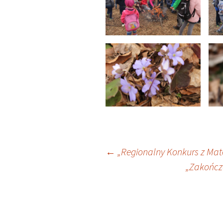
Nawigacja
←
„Regionalny Konkurs z Mat
„Zakończe
wpisu