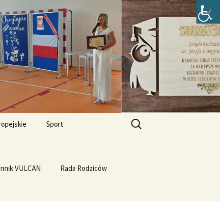
zefa Lompy w
Szukaj:
ropejskie
Sport
Przewrót na WF-ie
e i
dla
ennik VULCAN
Linux
WF z Klasą
Rada Rodziców
Prąd z warzyw
rth Please
Vulcan
Q4OS
we”
Plastyczność miedzi
rnieju
elligences
Ubuntu 14.04PL LTS
erbelferskie linki