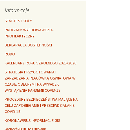
Rozszerzalność
r healthy
termiczna
Libre Office
Informacje
lanta Okuniewska
STATUT SZKOŁY
PROGRAM WYCHOWAWCZO-
PROFILAKTYCZNY
DEKLARACJA DOSTĘPNOŚCI
RODO
KALENDARZ ROKU SZKOLNEGO 2025/2026
STRATEGIA PRZYGOTOWANIA I
ZARZĄDZANIA PLACÓWKĄ OŚWIATOWĄ W
CZASIE OBECNYM I NA WYPADEK
WYSTĄPIENIA PANDEMII COVID-19
PROCEDURY BEZPIECZEŃSTWA MAJĄCE NA
CELU ZAPOBIEGANIE I PRZECIWDZIAŁANIE
COVID-19
KORONAWIRUS INFORMACJE GIS
WYRÓŻNIENI UCZNIOWIE