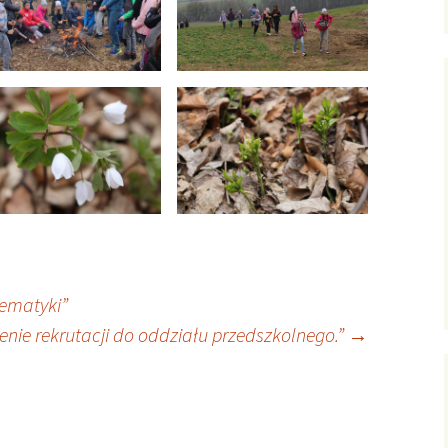
ematyki”
nie rekrutacji do oddziału przedszkolnego.”
→