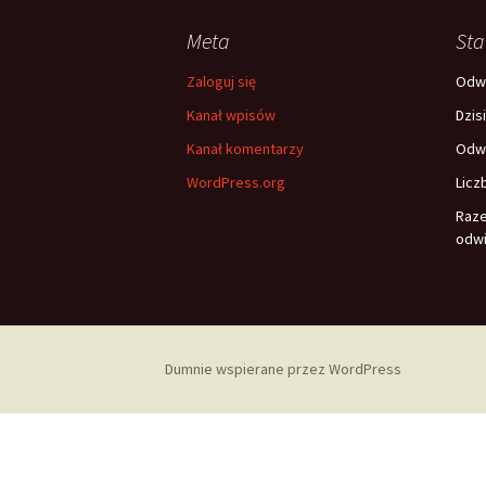
Meta
Sta
Zaloguj się
Odwi
Kanał wpisów
Dzis
Kanał komentarzy
Odwi
WordPress.org
Licz
Raz
odwi
Dumnie wspierane przez WordPress