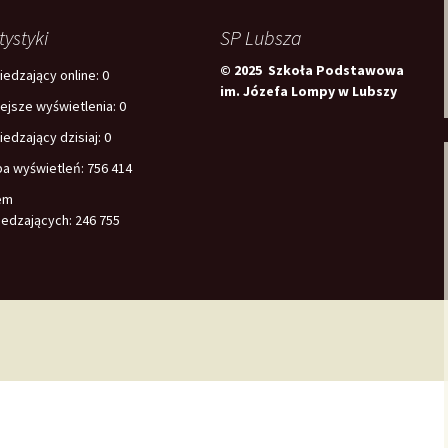
tystyki
SP Lubsza
© 2025 Szkoła Podstawowa
edzający online:
0
im. Józefa Lompy w Lubszy
iejsze wyświetlenia:
0
edzający dzisiaj:
0
ba wyświetleń:
756 414
em
edzających:
246 755