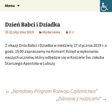
Oficjalna strona internetowa szkoły.
Przejdź
Szukaj:
Szkoła Podstawowa im. Józefa
Menu
do
Lompy w Lubszy
treści
Dzień Babci i Dziadka
22 stycznia 2019
Wydarzenia
D J
Z okazji Dnia Babci i Dziadka w niedzielę 27 stycznia 2019 r. o
godz. 15:00 zapraszamy na Koncert Kolęd w wykonaniu
naszych uczniów, który odbędzie się w Kościele Św. Jakuba
Starszego Apostoła w Lubszy.
Nawigacja
←
„Narodowy Program Rozwoju Czytelnictwa”
„Zebranie z rodzicami”
→
wpisu