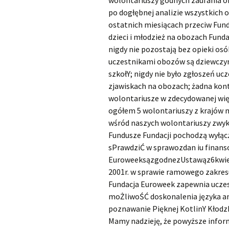
wolontariuszy godnych zaufania o
po dogłębnej analizie wszystkich
ostatnich miesiącach przeciw Fun
dzieci i młodzież na obozach Fund
nigdy nie pozostają bez opieki osó
uczestnikami obozów są dziewczynki
szkołY; nigdy nie było zgłoszeń uc
zjawiskach na obozach; żadna kon
wolontariusze w zdecydowanej więk
ogółem 5 wolontariuszy z krajów
wśród naszych wolontariuszy zwykl
Fundusze Fundacji pochodzą wyłąc
sPrawdziĆ w sprawozdan iu finans
EuroweeksązgodnezUstawąz6kwiet
2001r. w sprawie ramowego zakresu
Fundacja Euroweek zapewnia ucze
moŻliwoŚĆ doskonalenia języka an
poznawanie Pięknej KotlinY Kłodzk
Mamy nadzieję, że powyższe inform