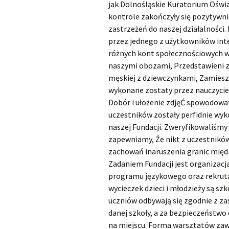
jak Dolnośląskie Kuratorium Oświa
kontrole zakończyły się pozytywnie
zastrzeżeń do naszej działalności.
przez jednego z użytkowników int
różnych kont społecznościowych w
naszymi obozami, Przedstawieni zo
męskiej z dziewczynkami, Zamiesz
wykonane zostaty przez nauczycie
Dobór i ułożenie zdjęĆ spowodowa
uczestników zostały perfidnie wy
naszej Fundacji. Zweryfikowaliśmy
zapewniamy, Źe nikt z uczestników,
zachowań inaruszenia granic międ
Zadaniem Fundacji jest organizacj
programu językowego oraz rekruta
wycieczek dzieci i młodzieży są szk
uczniów odbywają się zgodnie z z
danej szkoły, a za bezpieczeństwo 
na miejscu. Forma warsztatów zaw