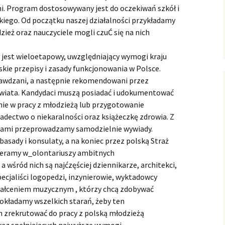
i. Program dostosowywany jest do oczekiwań szkół i
kiego. Od początku naszej działalności przykładamy
ież oraz nauczyciele mogli czuĆ się na nich
 jest wieloetapowy, uwzględniający wymogi kraju
ie przepisy i zasady funkcjonowania w Polsce.
rawdzani, a następnie rekomendowani przez
 Świata. Kandydaci muszą posiadać i udokumentować
nie w pracy z młodzieżą lub przygotowanie
dectwo o niekaralności oraz książeczkę zdrowia. Z
tami przeprowadzamy samodzielnie wywiady.
asady i konsulaty, a na koniec przez polską Straż
bieramy w_olontariuszy ambitnych
a wśród nich są najćzęściej dziennikarze, architekci,
pecjaliści logopedzi, inzynierowie, wyktadowcy
tałceniem muzycznym , którzy chcą zdobywać
kładamy wszelkich starań, żeby ten
 zrekrutować do pracy z polską młodzieżą