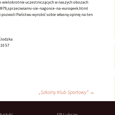
o wielokrotnie uczestniczących w naszych obozach
_4979,sprzeciwiamv-sie-nagonce-na-euroqeek.html
i pozwoli Państwu wyrobić sobie własną opinię na ten
Klodzka
 10 57
„Szkolny Klub Sportowy”
→
tystyki
SP Lubsza