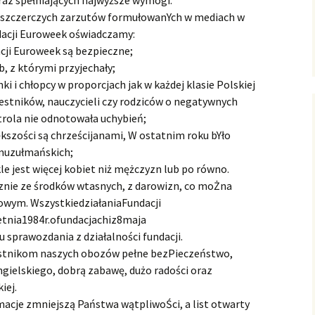
raz spełniających najwyższe wymogi.
 oszczerczych zarzutów formułowanYch w mediach w
dacji Euroweek oświadczamy:
acji Euroweek są bezpieczne;
b, z którymi przyjechały;
 i chłopcy w proporcjach jak w każdej klasie Polskiej
zestników, nauczycieli czy rodziców o negatywnych
trola nie odnotowała uchybień;
szości są chrześcijanami, W ostatnim roku bYło
 muzułmańskich;
e jest więcej kobiet niż mężczyzn lub po równo.
znie ze środków wtasnych, z darowizn, co moŻna
owym. WszystkiedziałaniaFundacji
nia1984r.ofundacjachiz8maja
 sprawozdania z działalności fundacji.
stnikom naszych obozów pełne bezPieczeństwo,
gielskiego, dobrą zabawę, dużo radości oraz
iej.
acje zmniejszą Państwa wątpliwoŚci, a list otwarty