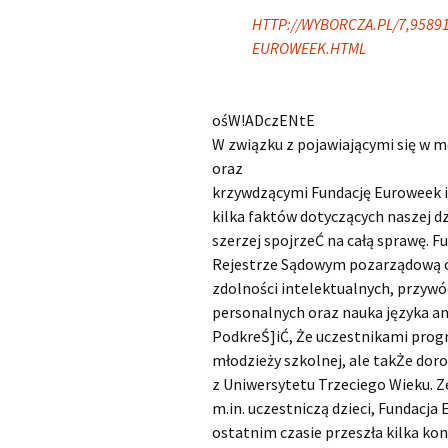
HTTP://WYBORCZA.PL/7,9589
EUROWEEK.HTML
ośW!ADczENtE
W związku z pojawiającymi się w 
oraz
krzywdzącymi Fundację Euroweek i
kilka faktów dotyczących naszej d
szerzej spojrzeĆ na całą sprawę. 
Rejestrze Sądowym pozarządową or
zdolności intelektualnych, przywó
personalnych oraz nauka języka a
PodkreŚ]iĆ, Że uczestnikami prog
młodzieży szkolnej, ale takŻe dor
z Uniwersytetu Trzeciego Wieku. Z
m.in. uczestniczą dzieci, Fundac
ostatnim czasie przeszła kilka ko