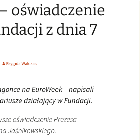
– oświadczenie
Świąteczne Foto Studio
Zdjęcia klasowe
czniowski
Archiwalne
2015
2016/2017
Archiwalne fotografie z
Learning fo
Lubszy
living
Jo
lwentów
Jasełka 2015
Zdjęcia klasowe
ndacji z dnia 7
2017/2018
Absolwenci
Zdjęcia klasowe 2018 2019
Zdjęcia klasowe 2019 2020
Brygida Walczak
agonce na EuroWeek – napisali
ariusze działający w Fundacji.
sze oświadczenie Prezesa
ma Jaśnikowskiego.