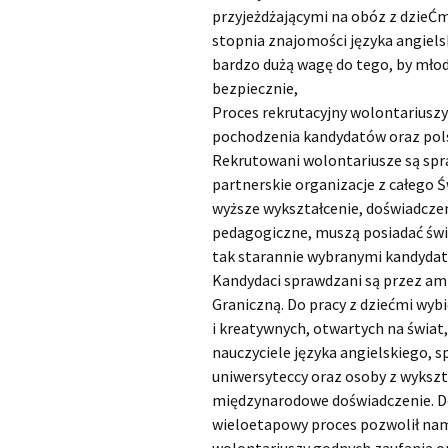
przyjeżdżającymi na obóz z dzieĆm
stopnia znajomości języka angiels
bardzo dużą wagę do tego, by młodz
bezpiecznie,
Proces rekrutacyjny wolontariuszy
pochodzenia kandydatów oraz polsk
Rekrutowani wolontariusze są sp
partnerskie organizacje z całego
wyższe wykształcenie, doświadcze
pedagogiczne, muszą posiadać świa
tak starannie wybranymi kandyda
Kandydaci sprawdzani są przez amb
Graniczną. Do pracy z dziećmi wy
i kreatywnych, otwartych na świat, 
nauczyciele języka angielskiego, s
uniwersyteccy oraz osoby z wyksz
międzynarodowe doświadczenie. Do
wieloetapowy proces pozwolił nam