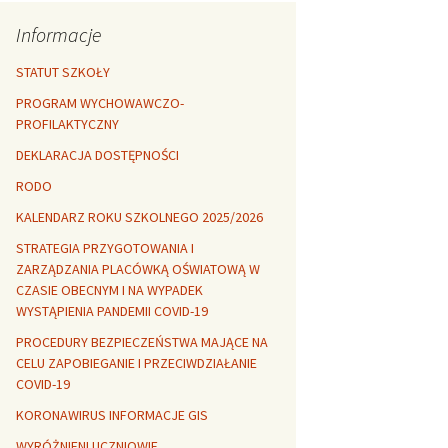
Rozszerzalność
r healthy
termiczna
Libre Office
Informacje
lanta Okuniewska
STATUT SZKOŁY
PROGRAM WYCHOWAWCZO-
PROFILAKTYCZNY
DEKLARACJA DOSTĘPNOŚCI
RODO
KALENDARZ ROKU SZKOLNEGO 2025/2026
STRATEGIA PRZYGOTOWANIA I
ZARZĄDZANIA PLACÓWKĄ OŚWIATOWĄ W
CZASIE OBECNYM I NA WYPADEK
WYSTĄPIENIA PANDEMII COVID-19
PROCEDURY BEZPIECZEŃSTWA MAJĄCE NA
CELU ZAPOBIEGANIE I PRZECIWDZIAŁANIE
COVID-19
KORONAWIRUS INFORMACJE GIS
WYRÓŻNIENI UCZNIOWIE