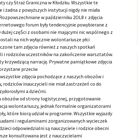
ty czy Straż Graniczna w Kłodzku. Wszystkie te
 i żadna z powyższych instytucji nigdy nie miała
 Rozpowszechniane w październiku 2OL8 r. zdjęcia
ernetowego forum były tendencyjnie powybierane z
 dużej częŚci z osobami nie mającymi nic wspólnego z
stali na nich wyłącznie wolontariusze płci
czone tam zdjęcia również z naszych spotkań
li i rodziców uczestników na zakończenie warsztatów.
ty krzywdzącą narrację. Prywatne pamiątkowe zdjęcia
korzystane przeciw
 wszystkie zdjęcia pochodzące z naszych obozów i
 rodziców inauczycieli nie miał zastrzeżeń co do
zydorosłymi a dziećmi.
a obozów od strony logistycznej, przygotowanie
cja wolontariuszy, jednak formalnie organizatorami
oły, które biorą udział w programie. Wszystkie wyjazdy
asadami i regulaminami zorganizowanych wycieczek
dzieci odpowiedzialni są nauczyciele i rodzice obecni
sze konsultowana jest z nauczycielami