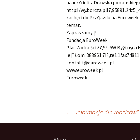
nauczYcieli z Drawska pomorskieg
http:l/wy.borcza.pll7,95891,24ż5
zachęci do PrzYjazdu na Euroweek 
temat.
Zapraszamy |!!
Fundacja EuroWeek
Plac Wolności ż7,5?-5W By§tnyca 
le|” Łom. 883961 7l?,te1.1fax74811
kontakt@euroweek.pl
www.euroweek.pl
Euroweek
Nawigacja
←
„Informacja dla rodziców”
wpisu
Meta
Sta