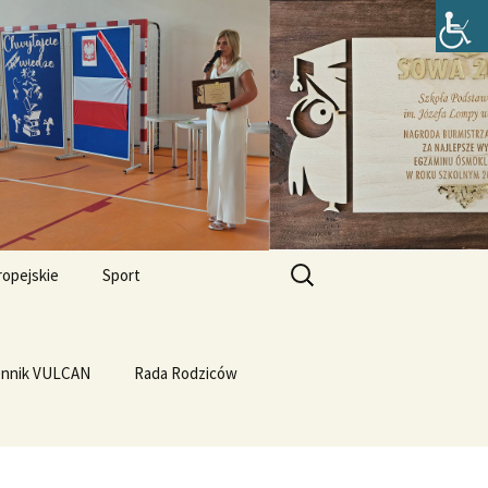
zefa Lompy w
Szukaj:
ropejskie
Sport
Przewrót na WF-ie
e i
dla
ennik VULCAN
Linux
WF z Klasą
Rada Rodziców
Prąd z warzyw
rth Please
Vulcan
Q4OS
we”
Plastyczność miedzi
rnieju
elligences
Ubuntu 14.04PL LTS
erbelferskie linki