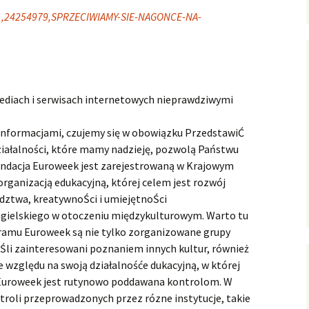
1,24254979,SPRZECIWIAMY-SIE-NAGONCE-NA-
mediach i serwisach internetowych nieprawdziwymi
nformacjami, czujemy się w obowiązku PrzedstawiĆ
ziałalności, które mamy nadzieję, pozwolą Państwu
Fundacja Euroweek jest zarejestrowaną w Krajowym
ganizacją edukacyjną, której celem jest rozwój
dztwa, kreatywnoŚci i umiejętnoŚci
ngielskiego w otoczeniu międzykulturowym. Warto tu
ramu Euroweek są nie tylko zorganizowane grupy
oŚli zainteresowani poznaniem innych kultur, również
e względu na swoją działalnośće dukacyjną, w której
ja Euroweek jest rutynowo poddawana kontrolom. W
ntroli przeprowadzonych przez rózne instytucje, takie