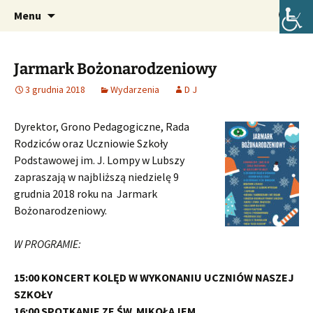
Oficjalna strona internetowa szkoły.
Przejdź
Szukaj:
Szkoła Podstawowa im. Józefa
Menu
do
Lompy w Lubszy
treści
Jarmark Bożonarodzeniowy
3 grudnia 2018
Wydarzenia
D J
Dyrektor, Grono Pedagogiczne, Rada
Rodziców oraz Uczniowie Szkoły
Podstawowej im. J. Lompy w Lubszy
zapraszają w najbliższą niedzielę 9
grudnia 2018 roku na Jarmark
Bożonarodzeniowy.
W PROGRAMIE:
15:00 KONCERT KOLĘD W WYKONANIU
UCZNIÓW NASZEJ
SZKOŁY
16:00 SPOTKANIE ZE ŚW. MIKOŁAJEM