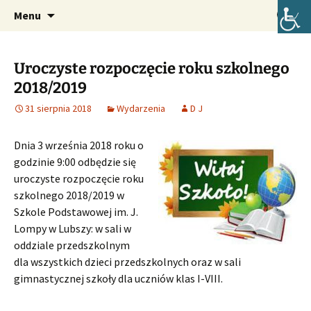
Oficjalna strona internetowa szkoły.
Przejdź
Szukaj:
Szkoła Podstawowa im. Józefa
Menu
do
Lompy w Lubszy
treści
Uroczyste rozpoczęcie roku szkolnego
2018/2019
31 sierpnia 2018
Wydarzenia
D J
Dnia 3 września 2018 roku o
godzinie 9:00 odbędzie się
uroczyste rozpoczęcie roku
szkolnego 2018/2019 w
Szkole Podstawowej im. J.
Lompy w Lubszy: w sali w
oddziale przedszkolnym
dla wszystkich dzieci przedszkolnych oraz w sali
gimnastycznej szkoły dla uczniów klas I-VIII.