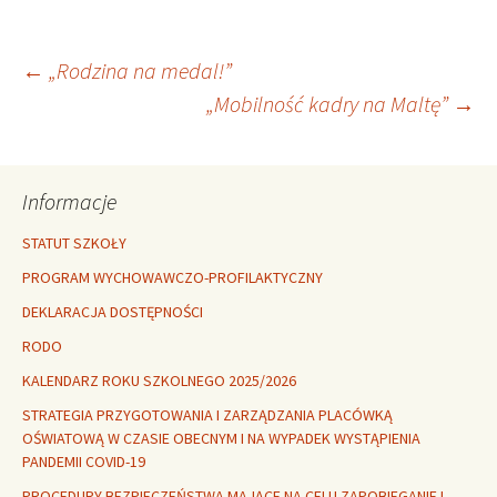
Nawigacja
←
„Rodzina na medal!”
„Mobilność kadry na Maltę”
→
wpisu
Informacje
STATUT SZKOŁY
PROGRAM WYCHOWAWCZO-PROFILAKTYCZNY
DEKLARACJA DOSTĘPNOŚCI
RODO
KALENDARZ ROKU SZKOLNEGO 2025/2026
STRATEGIA PRZYGOTOWANIA I ZARZĄDZANIA PLACÓWKĄ
OŚWIATOWĄ W CZASIE OBECNYM I NA WYPADEK WYSTĄPIENIA
PANDEMII COVID-19
PROCEDURY BEZPIECZEŃSTWA MAJĄCE NA CELU ZAPOBIEGANIE I