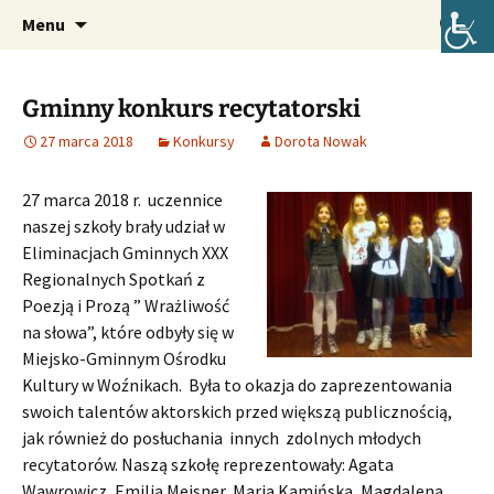
Oficjalna strona internetowa szkoły.
Przejdź
Szukaj:
Szkoła Podstawowa im. Józefa
Menu
do
Lompy w Lubszy
treści
Gminny konkurs recytatorski
27 marca 2018
Konkursy
Dorota Nowak
27 marca 2018 r. uczennice
naszej szkoły brały udział w
Eliminacjach Gminnych XXX
Regionalnych Spotkań z
Poezją i Prozą ” Wrażliwość
na słowa”, które odbyły się w
Miejsko-Gminnym Ośrodku
Kultury w Woźnikach. Była to okazja do zaprezentowania
swoich talentów aktorskich przed większą publicznością,
jak również do posłuchania innych zdolnych młodych
recytatorów.
Naszą szkołę reprezentowały: Agata
Wawrowicz, Emilia Meisner, Maria Kamińska, Magdalena