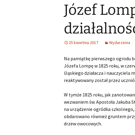
Józef Lomp
Śląski Klub Karate i Kick-
Boxingu z siedzibą w
Samorząd u
Lubszy
Wykaz zawodów wiedzy,
artystycznych i
sportowych, które mogą
Losy abso
działalnoś
Miejsko Gminna
być wymienione na
Biblioteka w Woźnikach
świadectwie ukończenia
SP
25 kwietnia 2017
Wydarzenia
MGOK Woźniki
Rekrutacja do szkół
ponadpodstawowych
Na pamiątkę pierwszego ogrodu b
OSP Lubsza
2025/2026
Józefa Lompę w 1825 roku, w czerw
Informator szkoły średnie
śląskiego działacza i nauczyciela 
reaktywowany został przez uczniów
Wybieram szkołę
W tymże 1825 roku, jak zanotowano
Nabór szkoły
wezwaniem św. Apostoła Jakuba S
ponadpodstawowe
Śląskie
na urządzenie ogródka szkolnego, a
obdarowano również gruntem przy K
drzew owocowych.