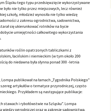
nym Śląsku tego typu przedsięwzięcie wykorzystywane
e było nie tylko przez miejscowych, lecz również
kiej szkoły, młodzież wynosiła nie tylko wiedzę
wiadomości z zakresu ogrodnictwa, sadownictwa,
tarał się ukierunkować rolników na bycie
dobycie umiejętności całkowitego wykorzystania
.
gatunków roślin opatrzonych tabliczkami z
olskim, łacińskim i niemieckim (w tym około 200
cią do niedawna była słynna ponad 300 -letnia
, Lompa publikował na łamach „Tygodnika Polskiego”
szereg artykułów o tematyce przyrodniczej, często
ieckiego. Przykładem są następujące publikacje:
ch stawach i rybołówstwie na Szląsku”. Lompa
ą wiedzy ogrodniczej oraz w zakresie sadownictwa.