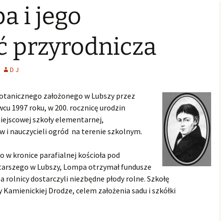
a i jego
Świąteczne Foto Studio
Zdjęcia klasowe
czniowski
Archiwalne
2015
2016/2017
Archiwalne fotografie z
Learning fo
Lubszy
living
Jo
lwentów
Jasełka 2015
Zdjęcia klasowe
ć przyrodnicza
2017/2018
Absolwenci
Zdjęcia klasowe 2018 2019
D J
Zdjęcia klasowe 2019 2020
otanicznego założonego w Lubszy przez
cu 1997 roku, w 200. rocznicę urodzin
miejscowej szkoły elementarnej,
 i nauczycieli ogród na terenie szkolnym.
 w kronice parafialnej kościoła pod
tarszego w Lubszy, Lompa otrzymał fundusze
 rolnicy dostarczyli niezbędne płody rolne. Szkołę
amienickiej Drodze, celem założenia sadu i szkółki