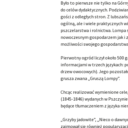
Było to pierwsze nie tylko na Gór
do celów dydaktycznych. Podziwian
gości z odległych stron. Z lubszańs
ogólną, ale i wiele praktycznych 
pszczelarstwa i rolnictwa. Lompa s
nowoczesnym gospodarzem jak i z
możliwości swojego gospodarstwa
Pierwotny ogród liczył około 500 
informacjami w trzech językach: p
drzew owocowych). Jego pozostałoś
grusza zwana „Gruszą Lompy”.
Chcąc realizować wymienione cele
(1845-1846) wydanych w Pszczynie 
będące tłumaczeniem z języka niem
„Grzyby jadowite”, „Nieco o dawny
zajmował się również popularyzacj