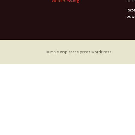
WordPress.org
Licz
Raz
odwi
Dumnie wspierane przez WordPress