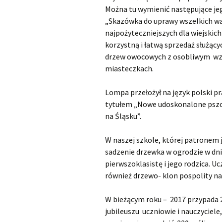
Można tu wymienić następujące jeg
„Skazówka do uprawy wszelkich wa
najpożyteczniejszych dla wiejskich
korzystną i łatwą sprzedaż służąc
drzew owocowych z osobliwym wzgl
miasteczkach.
Lompa przełożył na język polski pr
tytułem „Nowe udoskonalone pszc
na Śląsku”.
W naszej szkole, której patronem 
sadzenie drzewka w ogrodzie w dn
pierwszoklasistę i jego rodzica. U
również drzewo- klon pospolity na
W bieżącym roku – 2017 przypada 2
jubileuszu uczniowie i nauczyciel