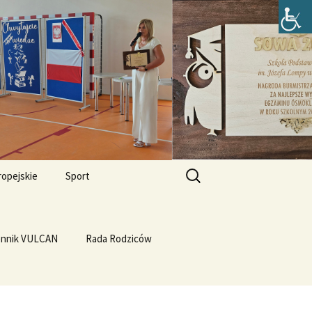
zefa Lompy w
Szukaj:
ropejskie
Sport
Przewrót na WF-ie
e i
dla
ennik VULCAN
Linux
WF z Klasą
Rada Rodziców
Prąd z warzyw
rth Please
Vulcan
Q4OS
we”
Plastyczność miedzi
rnieju
elligences
Ubuntu 14.04PL LTS
erbelferskie linki