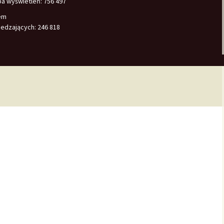
ba wyświetleń:
756 497
em
edzających:
246 818