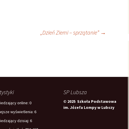
„Dzień Ziemi – sprzątanie”
→
tystyki
SP Lubsza
© 2025 Szkoła Podstawowa
edzający online:
0
im. Józefa Lompy w Lubszy
iejsze wyświetlenia:
6
edzający dzisiaj:
6