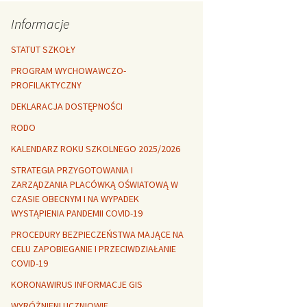
Rozszerzalność
r healthy
termiczna
Libre Office
Informacje
lanta Okuniewska
STATUT SZKOŁY
PROGRAM WYCHOWAWCZO-
PROFILAKTYCZNY
DEKLARACJA DOSTĘPNOŚCI
RODO
KALENDARZ ROKU SZKOLNEGO 2025/2026
STRATEGIA PRZYGOTOWANIA I
ZARZĄDZANIA PLACÓWKĄ OŚWIATOWĄ W
CZASIE OBECNYM I NA WYPADEK
WYSTĄPIENIA PANDEMII COVID-19
PROCEDURY BEZPIECZEŃSTWA MAJĄCE NA
CELU ZAPOBIEGANIE I PRZECIWDZIAŁANIE
COVID-19
KORONAWIRUS INFORMACJE GIS
WYRÓŻNIENI UCZNIOWIE