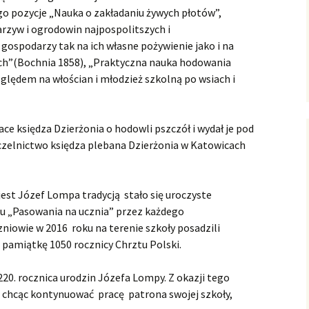
o pozycje „Nauka o zakładaniu żywych płotów”,
rzyw i ogrodowin najpospolitszych i
 gospodarzy tak na ich własne pożywienie jako i na
ych”(Bochnia 1858), „Praktyczna nauka hodowania
ędem na włościan i młodzież szkolną po wsiach i
ace księdza Dzierżonia o hodowli pszczół i wydał je pod
zelnictwo księdza plebana Dzierżonia w Katowicach
jest Józef Lompa tradycją stało się uroczyste
iu „Pasowania na ucznia” przez każdego
czniowie w 2016 roku na terenie szkoły posadzili
 pamiątkę 1050 rocznicy Chrztu Polski.
20. rocznica urodzin Józefa Lompy. Z okazji tego
e, chcąc kontynuować pracę patrona swojej szkoły,