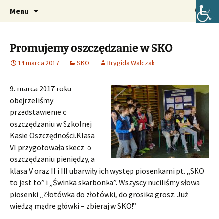
Oficjalna strona internetowa szkoły.
Przejdź
Szukaj:
Szkoła Podstawowa im. Józefa
Menu
do
Lompy w Lubszy
treści
Promujemy oszczędzanie w SKO
14 marca 2017
SKO
Brygida Walczak
9. marca 2017 roku
obejrzeliśmy
przedstawienie o
oszczędzaniu w Szkolnej
Kasie Oszczędności.
Klasa
VI przygotowała skecz o
oszczędzaniu pieniędzy, a
klasa V oraz II i III ubarwiły ich występ piosenkami pt. „SKO
to jest to” i „Świnka skarbonka”. Wszyscy nuciliśmy słowa
piosenki „Złotówka do złotówki, do grosika grosz. Już
wiedzą mądre główki – zbieraj w SKO!”