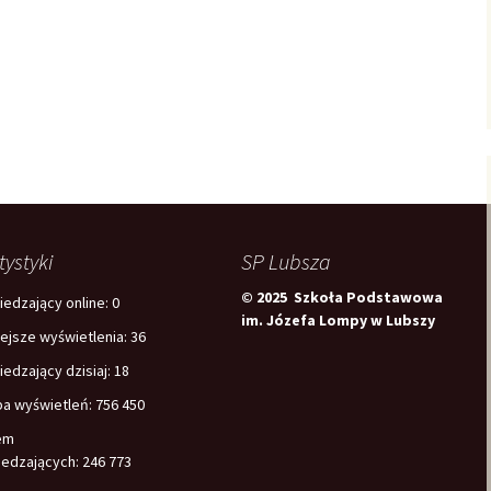
tystyki
SP Lubsza
© 2025 Szkoła Podstawowa
edzający online:
0
im. Józefa Lompy w Lubszy
iejsze wyświetlenia:
36
edzający dzisiaj:
18
ba wyświetleń:
756 450
em
edzających:
246 773