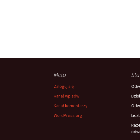
Meta
Sta
Zaloguj się
Odwi
Kanał wpisów
Dzis
Kanał komentarzy
Odwi
WordPress.org
Licz
Raz
odwi