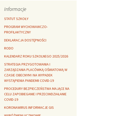
Rozszerzalność
r healthy
termiczna
Libre Office
Informacje
lanta Okuniewska
STATUT SZKOŁY
PROGRAM WYCHOWAWCZO-
PROFILAKTYCZNY
DEKLARACJA DOSTĘPNOŚCI
RODO
KALENDARZ ROKU SZKOLNEGO 2025/2026
STRATEGIA PRZYGOTOWANIA I
ZARZĄDZANIA PLACÓWKĄ OŚWIATOWĄ W
CZASIE OBECNYM I NA WYPADEK
WYSTĄPIENIA PANDEMII COVID-19
PROCEDURY BEZPIECZEŃSTWA MAJĄCE NA
CELU ZAPOBIEGANIE I PRZECIWDZIAŁANIE
COVID-19
KORONAWIRUS INFORMACJE GIS
WYRÓŻNIENI UCZNIOWIE