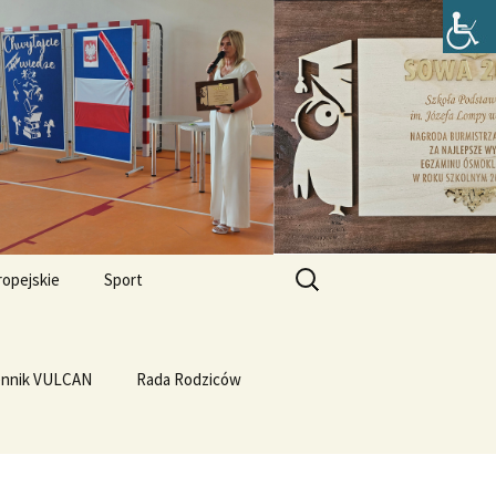
zefa Lompy w
Szukaj:
ropejskie
Sport
Przewrót na WF-ie
e i
dla
ennik VULCAN
Linux
WF z Klasą
Rada Rodziców
Prąd z warzyw
rth Please
Vulcan
Q4OS
we”
Plastyczność miedzi
rnieju
elligences
Ubuntu 14.04PL LTS
erbelferskie linki