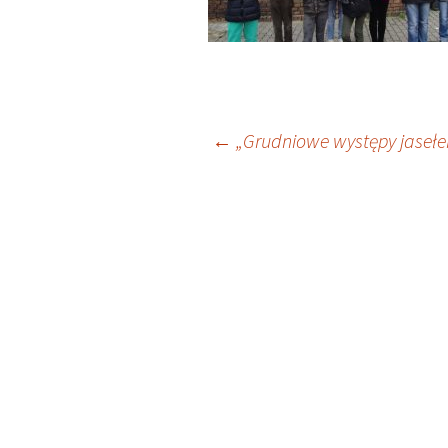
Nawigacja
←
„Grudniowe występy jasełe
wpisu