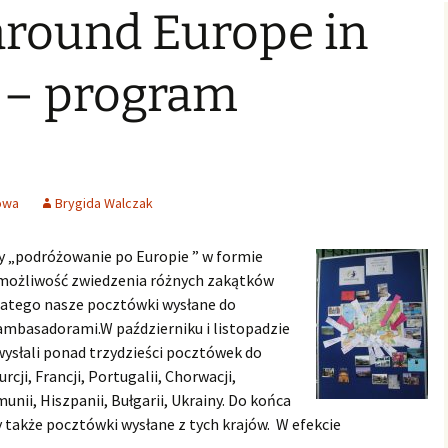
around Europe in
Świąteczne Foto Studio
Zdjęcia klasowe
czniowski
Archiwalne
2015
2016/2017
Archiwalne fotografie z
Learning fo
Lubszy
living
Jo
lwentów
Jasełka 2015
Zdjęcia klasowe
d – program
2017/2018
Absolwenci
Zdjęcia klasowe 2018 2019
Zdjęcia klasowe 2019 2020
owa
Brygida Walczak
y „podróżowanie po Europie ” w formie
ożliwość zwiedzenia różnych zakątków
latego nasze pocztówki wysłane do
i ambasadorami.
W październiku i listopadzie
 wysłali ponad trzydzieści pocztówek do
rcji, Francji, Portugalii, Chorwacji,
munii, Hiszpanii, Bułgarii, Ukrainy. Do końca
także pocztówki wysłane z tych krajów. W efekcie