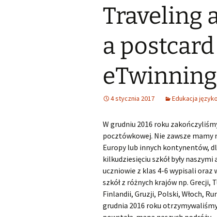
Traveling 
Śląski Klub Karate i Kick-
Boxingu z siedzibą w
Samorząd u
Lubszy
Wykaz zawodów wiedzy,
artystycznych i
sportowych, które mogą
Losy abso
a postcar
Miejsko Gminna
być wymienione na
Biblioteka w Woźnikach
świadectwie ukończenia
SP
eTwinning
MGOK Woźniki
Rekrutacja do szkół
ponadpodstawowych
OSP Lubsza
2025/2026
4 stycznia 2017
Edukacja język
Informator szkoły średnie
W grudniu 2016 roku zakończyliśm
pocztówkowej. Nie zawsze mamy m
Wybieram szkołę
Europy lub innych kontynentów, d
kilkudziesięciu szkół były naszym
Nabór szkoły
ponadpodstawowe
uczniowie z klas 4-6 wypisali oraz
Śląskie
szkół z różnych krajów np. Grecji, Tu
Finlandii, Gruzji, Polski, Włoch, Ru
grudnia 2016 roku otrzymywaliśmy 